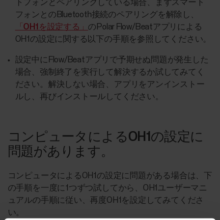
トフォンとペアリングしている場合、まずスマート
フォンとのBluetooth接続のペアリングを解除し、
「OH1を設定する」
のPolar Flow/Beatアプリによる
OH1の設定に関する以下の手順を参照してください。
設定中にFlow/Beatアプリで予期せぬ問題が発生した
場合、強制終了を実行して解決するか試してみてく
ださい。解決しない場合、アプリをアンインストー
ルし、再びインストールしてください。
コンピュータによるOH1の設定に
問題があります。
コンピュータによるOH1の設定に問題がある場合は、下
の手順を一度に1つずつ試してから、OH1ユーザーマニ
ュアルの手順に従い、再度OH1を設定してみてくださ
い。