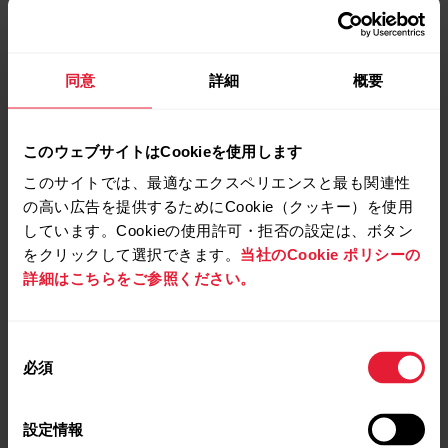
OH1またはOH1 USBアダプタの端子が乾いており清
潔であることを確認してください
同意
詳細
概要
このウェブサイトはCookieを使用します
OH1がUSBアダプタに正しく取り付けられ、アダプ
このサイトでは、最適なエクスペリエンスと最も関連性
タがUSBポートに正しく取り付けられていることを
確認してください
の高い広告を提供するためにCookie（クッキー）を使用
しています。Cookieの使用許可・拒否の設定は、ボタン
をクリックして選択できます。
当社のCookie ポリシーの
詳細はこちらをご参照ください。
FlowSyncを再起動します
同
必須
意
の
コンピュータを再起動します
選
設定情報
択