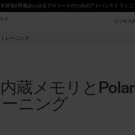
reet X 登場 | 🆕 幅あらゆるアスリートのためのアドバンスド ラン
リス
ビジネス向け
用したトレーニング
0 N内蔵メモリとPolar
レーニング