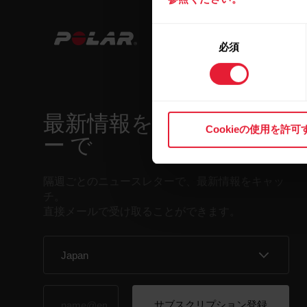
同
必須
意
の
選
択
最新情報をニュースレタ
Cookieの使用を許可
ー で
隔週ごとのニュースレターで、最新情報をキャッ
チ。
直接メールで受け取ることができます。