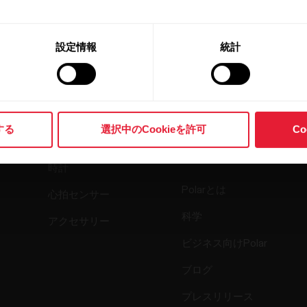
設定情報
統計
製品
Polarについ
する
選択中のCookieを許可
C
て
時計
Polarとは
心拍センサー
科学
アクセサリー
ビジネス向けPolar
ブログ
プレスリリース