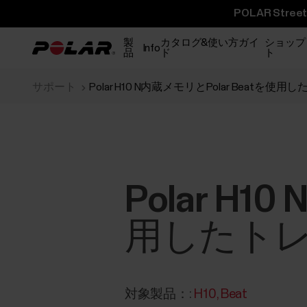
POLAR St
製
カタログ&使い方ガイ
ショップ
Info
品
ド
ト
サポート
Polar H10 N内蔵メモリとPolar Beatを使
Polar H1
用したト
対象製品：:
H10
Beat