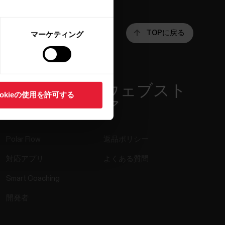
TOPに戻る
マーケティング
アプリ＆サ
ウェブスト
ookieの使用を許可する
ービス
ア
Polar Flow
返品ポリシー
対応アプリ
よくある質問
Smart Coaching
開発者