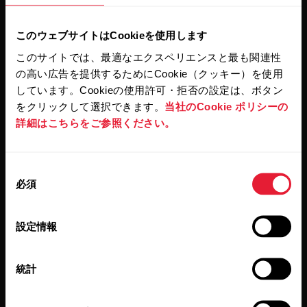
このウェブサイトはCookieを使用します
このサイトでは、最適なエクスペリエンスと最も関連性
の高い広告を提供するためにCookie（クッキー）を使用
しています。Cookieの使用許可・拒否の設定は、ボタン
をクリックして選択できます。
当社のCookie ポリシーの
[Subscribe]（登録する）をクリックすると、お客様は Polar
詳細はこちらをご参照ください。
からの E メールを受信することに同意し、また弊社プライ
バシーポリシー
に承諾したことになります。
同
製品
Polarについて
必須
意
の
選
設定情報
時計
Polarとは
択
心拍センサー
科学
統計
アクセサリー
ビジネス向けPolar
ブログ