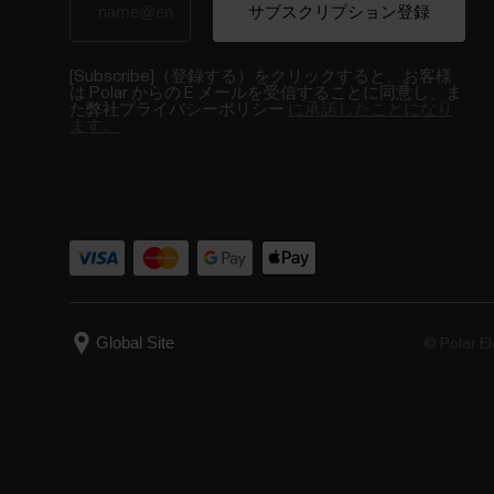
[Subscribe]（登録する）をクリックすると、お客様
は Polar からの E メールを受信することに同意し、ま
た弊社プライバシーポリシー
に承諾したことになり
ます。
© Polar El