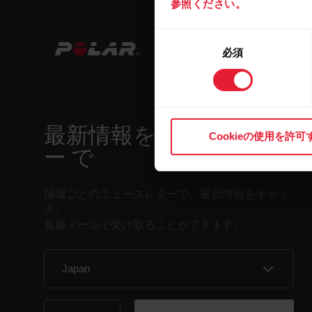
参照ください。
同
必須
意
の
選
択
最新情報をニュースレタ
Cookieの使用を許可
ー で
隔週ごとのニュースレターで、最新情報をキャッ
チ。
直接メールで受け取ることができます。