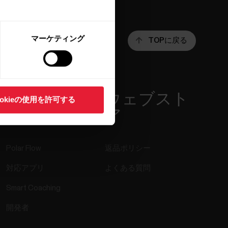
マーケティング
TOPに戻る
アプリ＆サ
ウェブスト
ookieの使用を許可する
ービス
ア
Polar Flow
返品ポリシー
対応アプリ
よくある質問
Smart Coaching
開発者