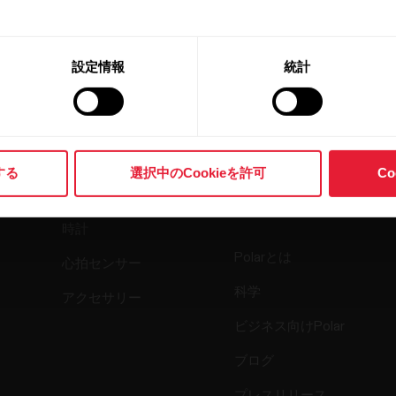
設定情報
統計
製品
Polarについ
する
選択中のCookieを許可
C
て
時計
Polarとは
心拍センサー
科学
アクセサリー
ビジネス向けPolar
ブログ
プレスリリース