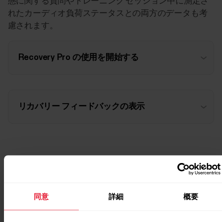
態に関する質問やトレーニング セッション中に測定さ
れたカーディオ負荷ステータスとの両方のデータも考
慮されます。
Recovery Pro の使用を開始する
リカバリー フィードバックの表示
その他の読み物
同意
詳細
概要
Recovery Pro と Nightly Recharge – 自分にマッチす
るメソッドを選択。