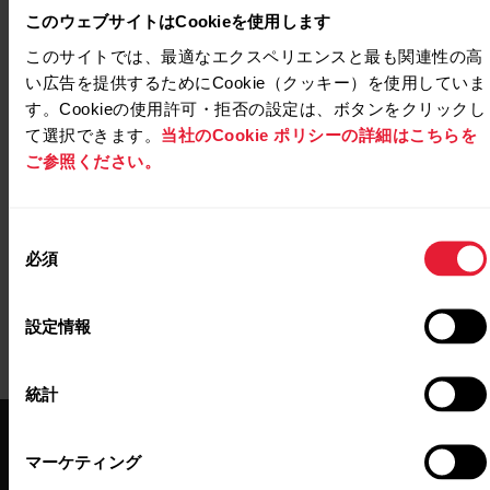
このウェブサイトはCookieを使用します
起立試験 (Grit X Pro/Street X/Vantage V2)
このサイトでは、最適なエクスペリエンスと最も関連性の高
い広告を提供するためにCookie（クッキー）を使用していま
起立試験 (Grit X2/Grit X2 Pro/Vantage M3/Vantage
す。Cookieの使用許可・拒否の設定は、ボタンをクリックし
V3)
て選択できます。
当社のCookie ポリシーの詳細はこちらを
https://www.polar.com/img/static/whitepapers/pdf/pol
ご参照ください。
recovery-pro-white-paper.pdf
同
必須
意
の
選
設定情報
択
統計
マーケティング