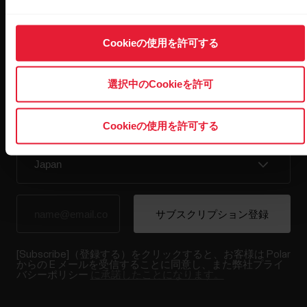
Cookieの使用を許可する
最新情報をニュースレター
で
選択中のCookieを許可
隔週ごとのニュースレターで、最新情報をキャッチ。
直接メールで受け取ることができます。
Cookieの使用を許可する
[Subscribe]（登録する）をクリックすると、お客様は Polar
からの E メールを受信することに同意し、また弊社プライ
バシーポリシー
に承諾したことになります。