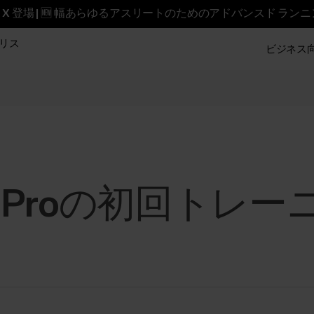
reet X 登場 | 🆕 幅あらゆるアスリートのためのアドバンスド ラン
リス
ビジネス向け
eam Proの初回トレ