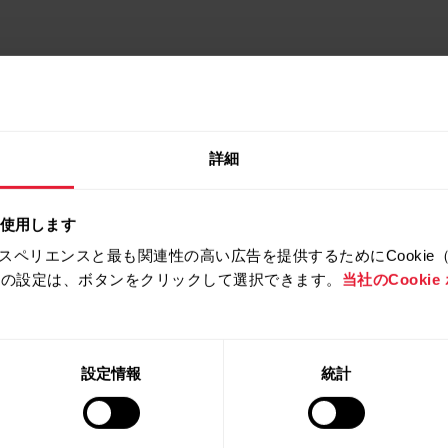
詳細
を使用します
スペリエンスと最も関連性の高い広告を提供するためにCookie
拒否の設定は、ボタンをクリックして選択できます。
当社のCooki
製品
Polarについ
て
設定情報
統計
時計
Polarとは
心拍センサー