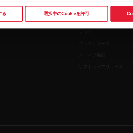
科学
アクセサリー
する
選択中のCookieを許可
C
ビジネス向けPolar
ブログ
プレスリリース
メディア掲載
ソフトウェアリリース