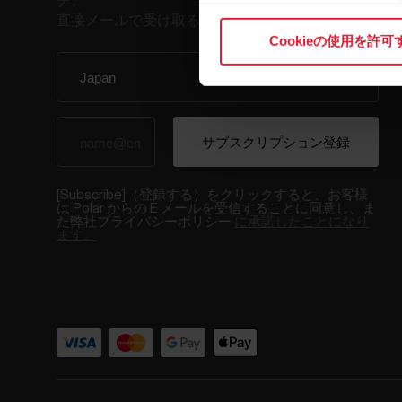
チ。
直接メールで受け取ることができます。
Cookieの使用を許可
[Subscribe]（登録する）をクリックすると、お客様
は Polar からの E メールを受信することに同意し、ま
た弊社プライバシーポリシー
に承諾したことになり
ます。