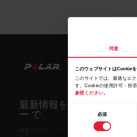
同意
このウェブサイトはCookie
このサイトでは、最適なエク
す。Cookieの使用許可・
参照ください。
最新情報をニュースレタ
同
ー で
必須
意
の
選
隔週ごとのニュースレターで、最新情報をキャッ
択