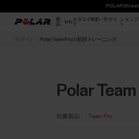
POLAR St
製
カタログ&使い方ガイ
ショップ
Info
品
ド
ト
サポート
Polar Team Proの初回トレーニング
Polar T
対象製品：:
Team Pro