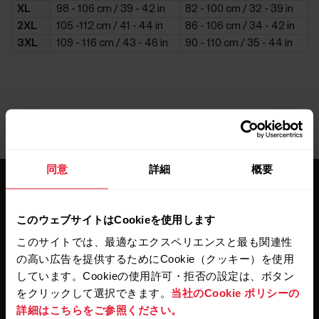
XL
98 - 106 cm / 39 - 42 in
82 - 100 cm / 32 - 39 in
2XL
105 -112 cm / 41 - 44 in
86 - 106 cm / 34 - 42 in
3XL
109 - 116 cm / 43 - 46 in
90 - 110 cm / 35 - 44 in
同意
詳細
概要
このウェブサイトはCookieを使用します
このサイトでは、最適なエクスペリエンスと最も関連性
の高い広告を提供するためにCookie（クッキー）を使用
最新情報をニュースレター
しています。Cookieの使用許可・拒否の設定は、ボタン
で
をクリックして選択できます。
当社のCookie ポリシーの
詳細はこちらをご参照ください。