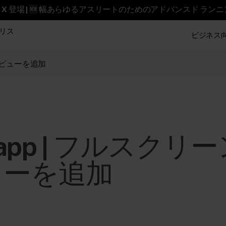
reet X 登場 | 🆕 幅あらゆるアスリートのためのアドバンスド ラン
リス
ビジネス向け
ニングビューを追加
ow app | フルスク
ューを追加