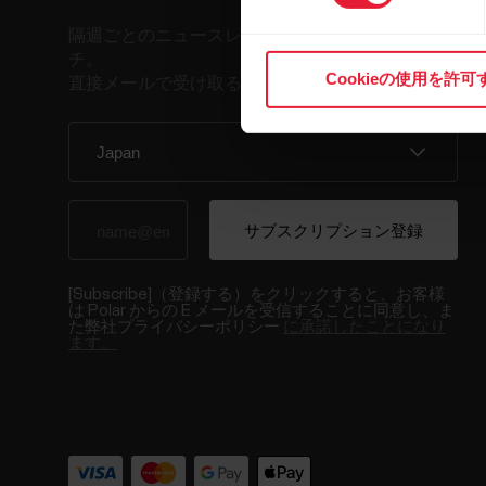
選
択
隔週ごとのニュースレターで、最新情報をキャッ
チ。
Cookieの使用を許可
直接メールで受け取ることができます。
[Subscribe]（登録する）をクリックすると、お客様
は Polar からの E メールを受信することに同意し、ま
た弊社プライバシーポリシー
に承諾したことになり
ます。