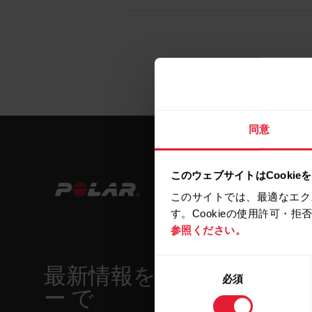
同意
このウェブサイトはCookie
このサイトでは、最適なエク
す。Cookieの使用許可・
参照ください。
同
最新情報をニュースレタ
必須
意
ー で
の