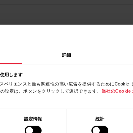
詳細
を使用します
スペリエンスと最も関連性の高い広告を提供するためにCookie
拒否の設定は、ボタンをクリックして選択できます。
当社のCooki
製品
Polarについ
設定情報
統計
て