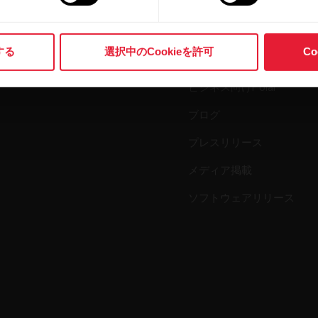
時計
Polarとは
心拍センサー
する
選択中のCookieを許可
C
科学
アクセサリー
ビジネス向けPolar
ブログ
プレスリリース
メディア掲載
ソフトウェアリリース