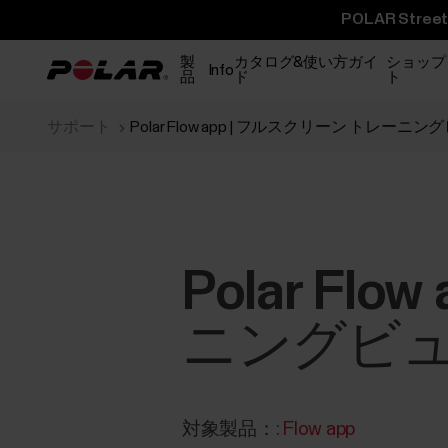
POLAR St
製
カタログ&使い方ガイ
ショップ
Info
品
ド
ト
サポート
Polar Flow app | フルスクリーン トレー
Polar Fl
ニングビ
対象製品：:
Flow app