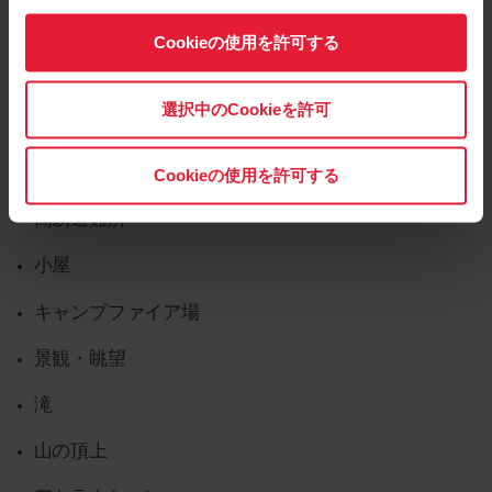
POIカテゴリー
Cookieの使用を許可する
ご使用の腕時計には以下のPOIカテゴリーがあります:
選択中のCookieを許可
トイレ
給水所
Cookieの使用を許可する
簡易避難所
小屋
キャンプファイア場
景観・眺望
滝
山の頂上