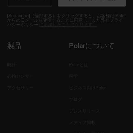
[Subscribe]（登録する）をクリックすると、お客様は Polar
からの E メールを受信することに同意し、また弊社プライ
バシーポリシー
に承諾したことになります。
製品
Polarについて
時計
Polarとは
心拍センサー
科学
アクセサリー
ビジネス向けPolar
ブログ
プレスリリース
メディア掲載