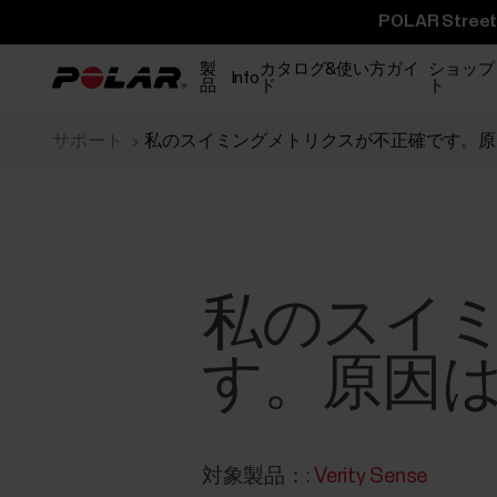
POLAR St
製
カタログ&使い方ガイ
ショップ
Info
品
ド
ト
サポート
私のスイミングメトリクスが不正確です。原
私のスイ
す。原因
対象製品：:
Verity Sense