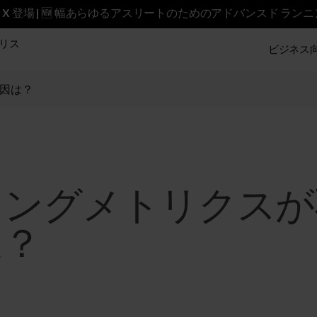
reet X 登場 | 🆕 幅あらゆるアスリートのためのアドバンスド ラン
リス
ビジネス向け
因は？
ミングメトリクスが
は？