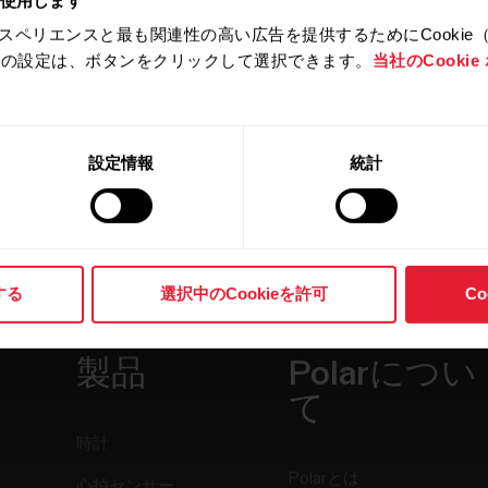
スペリエンスと最も関連性の高い広告を提供するためにCookie
拒否の設定は、ボタンをクリックして選択できます。
当社のCooki
設定情報
統計
する
選択中のCookieを許可
C
製品
Polarについ
て
時計
Polarとは
心拍センサー