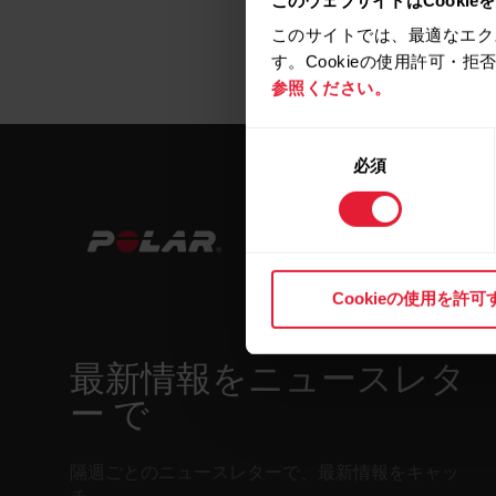
このサイトでは、最適なエク
す。Cookieの使用許可・
参照ください。
同
必須
意
の
選
択
Cookieの使用を許可
最新情報をニュースレタ
ー で
隔週ごとのニュースレターで、最新情報をキャッ