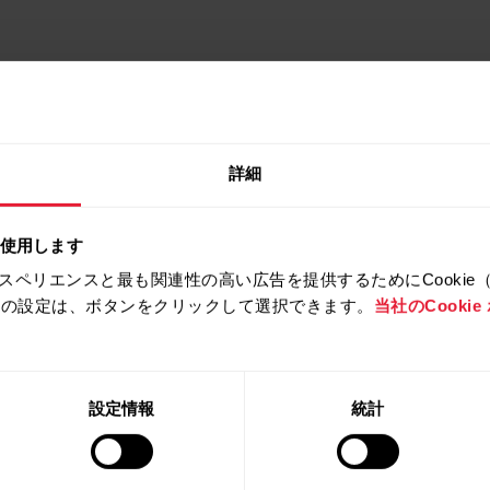
詳細
を使用します
スペリエンスと最も関連性の高い広告を提供するためにCookie
拒否の設定は、ボタンをクリックして選択できます。
当社のCooki
製品
Polarについ
て
設定情報
統計
時計
Polarとは
心拍センサー