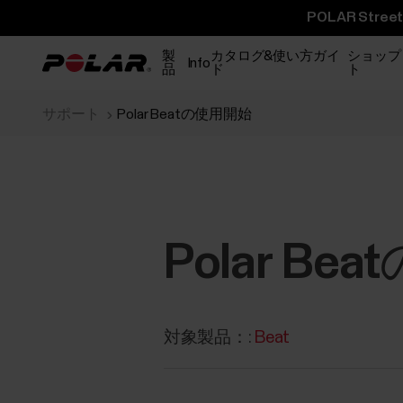
POLAR St
製
カタログ&使い方ガイ
ショップ
Info
品
ド
ト
サポート
Polar Beatの使用開始
Polar B
対象製品：:
Beat