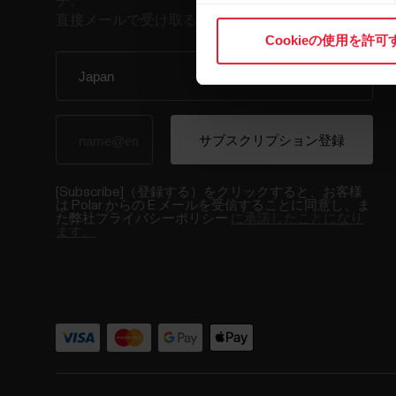
チ。
直接メールで受け取ることができます。
Cookieの使用を許可
[Subscribe]（登録する）をクリックすると、お客様
は Polar からの E メールを受信することに同意し、ま
た弊社プライバシーポリシー
に承諾したことになり
ます。