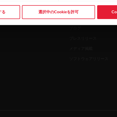
科学
アクセサリー
する
選択中のCookieを許可
C
ビジネス向けPolar
ブログ
プレスリリース
メディア掲載
ソフトウェアリリース