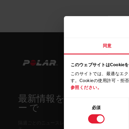
同意
このウェブサイトはCookie
このサイトでは、最適なエク
す。Cookieの使用許可・
参照ください。
最新情報をニュースレタ
同
ー で
必須
意
の
選
隔週ごとのニュースレターで、最新情報をキャッ
択