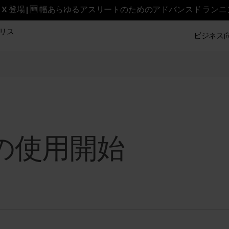
reet X 登場 | 🆕 幅あらゆるアスリートのためのアドバンスド ラン
リス
ビジネス向け
eatの使用開始