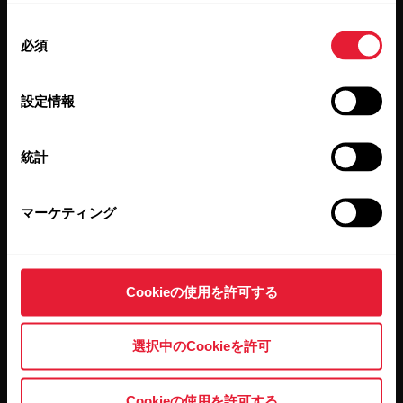
同
必須
意
の
選
設定情報
択
統計
[Subscribe]（登録する）をクリックすると、お客様は Polar
からの E メールを受信することに同意し、また弊社プライ
バシーポリシー
に承諾したことになります。
マーケティング
製品
Polarについて
Cookieの使用を許可する
時計
Polarとは
心拍センサー
科学
選択中のCookieを許可
アクセサリー
ビジネス向けPolar
Cookieの使用を許可する