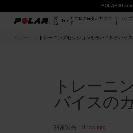
POLAR St
製
カタログ&使い方ガイ
ショップ
Info
品
ド
ト
サポート
トレーニングセッションをモバイルデバイス
トレーニ
バイスの
対象製品：:
Flow app