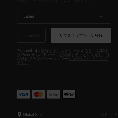
[Subscribe]（登録する）をクリックすると、お客様
は Polar からの E メールを受信することに同意し、ま
た弊社プライバシーポリシー
に承諾したことになり
ます。
© Polar El