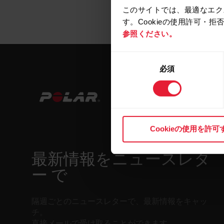
このサイトでは、最適なエク
す。Cookieの使用許可・
参照ください。
同
必須
意
の
選
択
Cookieの使用を許可
最新情報をニュースレタ
ー で
隔週ごとのニュースレターで、最新情報をキャッ
チ。
直接メールで受け取ることができます。