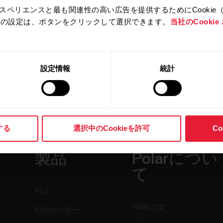
スペリエンスと最も関連性の高い広告を提供するためにCookie
拒否の設定は、ボタンをクリックして選択できます。
当社のCooki
設定情報
統計
する
選択中のCookieを許可
C
製品
Polarについ
て
時計
Polarとは
心拍センサー