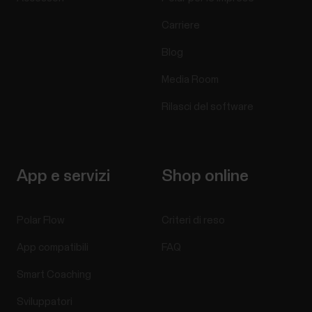
Carriere
Blog
Media Room
Rilasci del software
App e servizi
Shop online
Polar Flow
Criteri di reso
App compatibili
FAQ
Smart Coaching
Sviluppatori