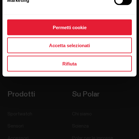
Iscriviti alla nostra newsletter per ricevere
i nostri aggiornamenti direttamente via email.
Permetti cookie
Accetta selezionati
Rifiuta
Cliccando su Iscriviti, accetti di ricevere delle email da Polar
e confermi di avere letto la nostra
informativa sulla privacy.
Prodotti
Su Polar
Sportwatch
Chi siamo
Sensori
Scienza
Accessori
Polar per le imprese