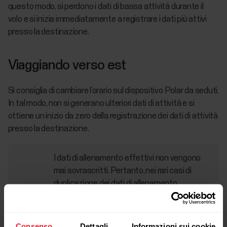
questo modo, si perdono i dati di bassa attività durante il
volo e si inizia immediatamente a registrare i dati più attivi
presso la destinazione.
Viaggiando verso est
Si consiglia di cambiare l’orario sul dispositivo Polar da seduti.
In tal modo, non si generano ulteriori dati di attività e si
ottiene un inizio da zero della registrazione dei dati di attività
presso la destinazione.
I dati di allenamento effettivi non vengono
mai sovrascritti. Pertanto, nei rari casi di
duplicazione dei dati di allenamento,
entrambi gli allenamenti vengono visualizzati
in Flow e presi in considerazione in Stato di
recupero e Cronologia attività. Gli allenamenti
Consenso
Dettagli
Informazioni sui cookie