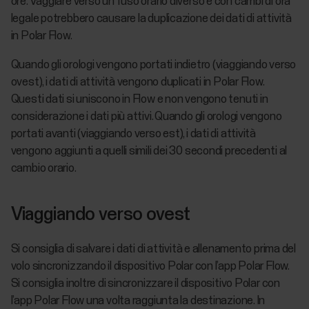
ore. Vaggiare verso un fuso orario diverso e con cambi di ora
legale potrebbero causare la duplicazione dei dati di attività
in Polar Flow.
Quando gli orologi vengono portati indietro (viaggiando verso
ovest), i dati di attività vengono duplicati in Polar Flow.
Questi dati si uniscono in Flow e non vengono tenuti in
considerazione i dati più attivi. Quando gli orologi vengono
portati avanti (viaggiando verso est), i dati di attività
vengono aggiunti a quelli simili dei 30 secondi precedenti al
cambio orario.
Viaggiando verso ovest
Si consiglia di salvare i dati di attività e allenamento prima del
volo sincronizzando il dispositivo Polar con l’app Polar Flow.
Si consiglia inoltre di sincronizzare il dispositivo Polar con
l’app Polar Flow una volta raggiunta la destinazione. In