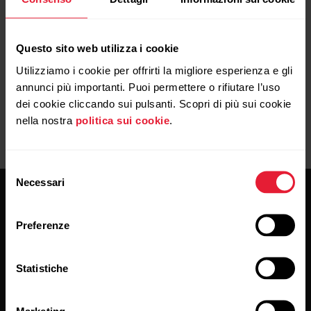
più impegnativi vengono presi in
considerazione nell’obiettivo di attività
quotidiana.
Questo sito web utilizza i cookie
Utilizziamo i cookie per offrirti la migliore esperienza e gli
annunci più importanti. Puoi permettere o rifiutare l’uso
dei cookie cliccando sui pulsanti. Scopri di più sui cookie
nella nostra
politica sui cookie
.
Selezione
Necessari
del
consenso
Preferenze
Statistiche
Resta aggiornato.
Marketing