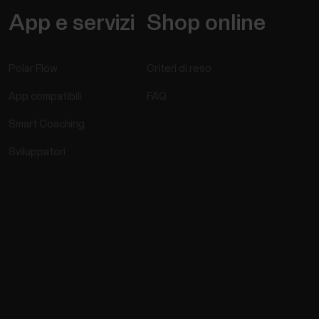
App e servizi
Shop online
Polar Flow
Criteri di reso
App compatibili
FAQ
Smart Coaching
Sviluppatori