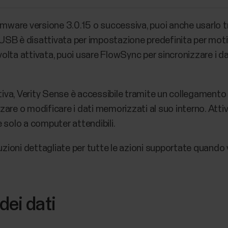
l firmware versione 3.0.15 o successiva, puoi anche usarl
USB è disattivata per impostazione predefinita per motivi
volta attivata, puoi usare FlowSync per sincronizzare i dat
iva, Verity Sense è accessibile tramite un collegament
izzare o modificare i dati memorizzati al suo interno. At
 solo a computer attendibili.
ioni dettagliate per tutte le azioni supportate quando 
dei dati