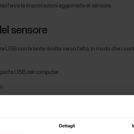
rasferire le impostazioni aggiornate al sensore.
el sensore
re USB con la lente rivolta verso l'alto, in modo che i con
a porta USB del computer.
c.
minuti prima di scollegare Verity Sense
dal computer.
Dettagli
ity Sense alle impostazioni predefinite, l'impostazione USB