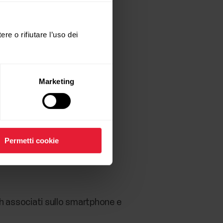
te
, schermata
Ricarica della
are bloccato.
ere o rifiutare l’uso dei
Marketing
Permetti cookie
oth associati sullo smartphone e