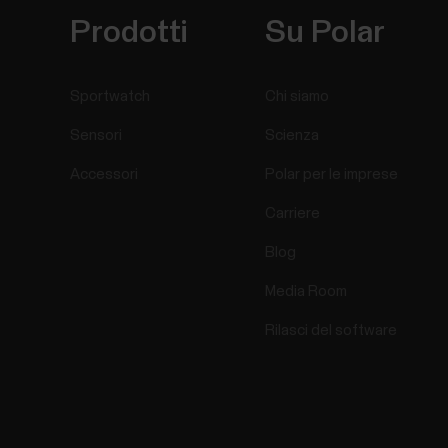
Prodotti
Su Polar
Sportwatch
Chi siamo
Sensori
Scienza
Accessori
Polar per le imprese
Carriere
Blog
Media Room
Rilasci del software