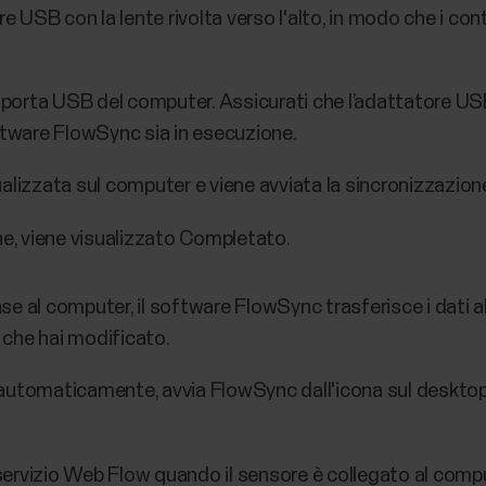
re USB con la lente rivolta verso l'alto, in modo che i con
a porta USB del computer. Assicurati che l’adattatore US
ftware FlowSync sia in esecuzione.
alizzata sul computer e viene avviata la sincronizzazion
ne, viene visualizzato Completato.
nse al computer, il software FlowSync trasferisce i dati a
 che hai modificato.
 automaticamente, avvia FlowSync dall'icona sul desktop 
servizio Web Flow quando il sensore è collegato al comput