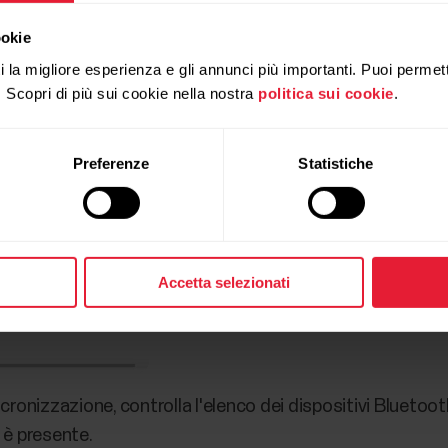
erà bloccato su
Ripristino delle impostazioni predefini
ookie
ollegare il sensore
anche se FlowSync continua a sembr
ti la migliore esperienza e gli annunci più importanti. Puoi permett
. Scopri di più sui cookie nella nostra
politica sui cookie
.
Preferenze
Statistiche
Accetta selezionati
incronizzazione, controlla l'elenco dei dispositivi Blueto
e è presente.