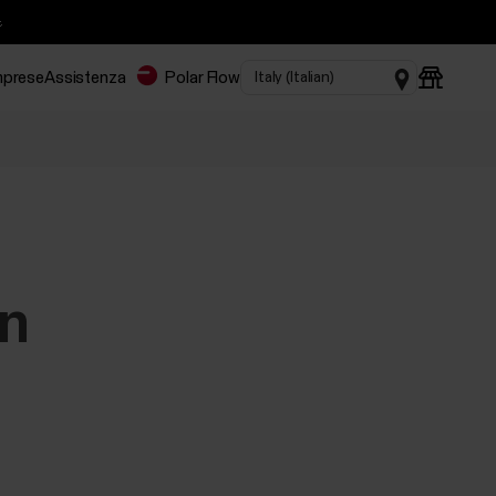

imprese
Assistenza
Polar Flow
un