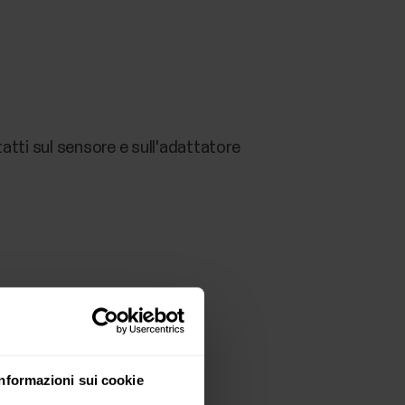
tatti sul sensore e sull'adattatore
Informazioni sui cookie
 sarà disattivata. Di