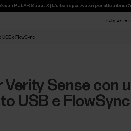
Scopri POLAR Street X | L’urban sportwatch per atleti ibridi 
Polar per le 
to USB e FlowSync
r Verity Sense con 
to USB e FlowSync