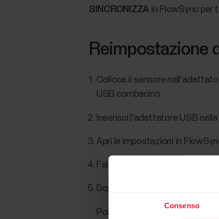
SINCRONIZZA
in FlowSync per t
Reimpostazione d
Colloca il sensore nell'adattato
USB combacino.
Inserisci l'adattatore USB nell
Apri le impostazioni in FlowSyn
Fai clic su
Reset
.
Dopo aver fatto clic,
attendi 5 
Consenso
Poiché il ripristino riporta Ver