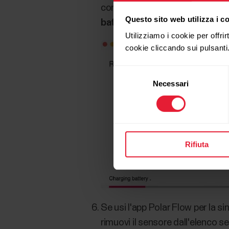
conseguenza, FlowSync sembr
Questo sito web utilizza i c
batteria
.
Dopo 5 minuti, puoi sc
Utilizziamo i cookie per offrir
cookie cliccando sui pulsanti
Selezione
Necessari
del
consenso
Rifiuta
Se usi l'app Polar Flow per la s
rimuovi il sensore dall'elenco s