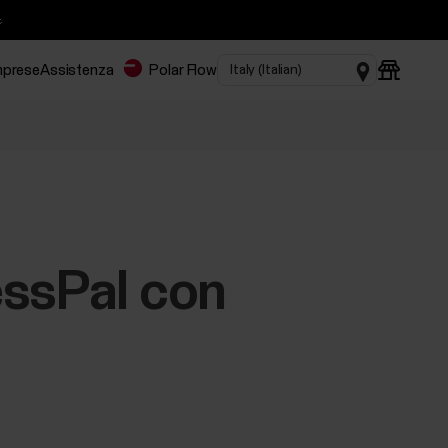

imprese
Assistenza
Polar Flow
essPal con