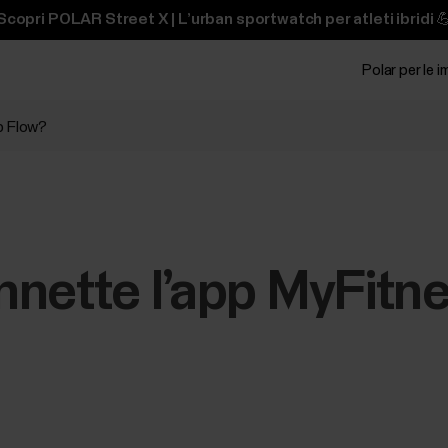
Scopri POLAR Street X | L’urban sportwatch per atleti ibridi 
Polar per le 
p Flow?
nette l’app MyFitn