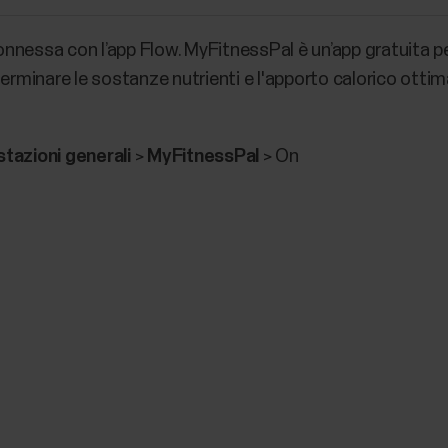
nnessa con l’app Flow. MyFitnessPal è un’app gratuita 
determinare le sostanze nutrienti e l'apporto calorico otti
tazioni generali
>
MyFitnessPal
> On