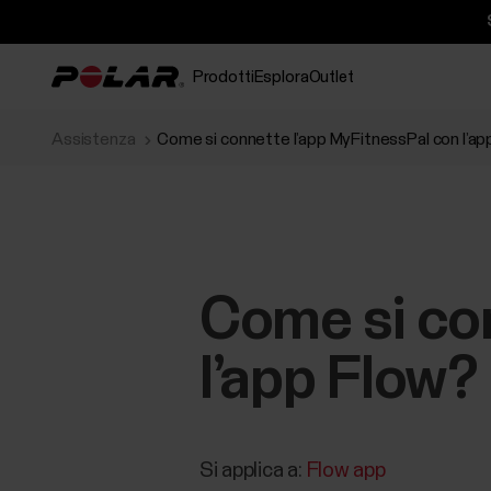
Prodotti
Esplora
Outlet
Assistenza
Come si connette l’app MyFitnessPal con l’ap
Come si con
l’app Flow?
Si applica a:
Flow app