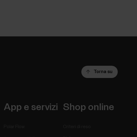
Torna su
App e servizi
Shop online
Polar Flow
Criteri di reso