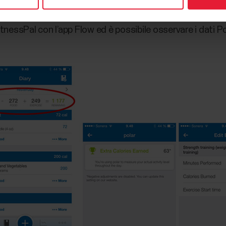
itnessPal con l’app Flow ed è possibile osservare i dati P