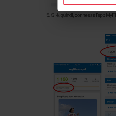
Si è, quindi, connessa l’app MyF