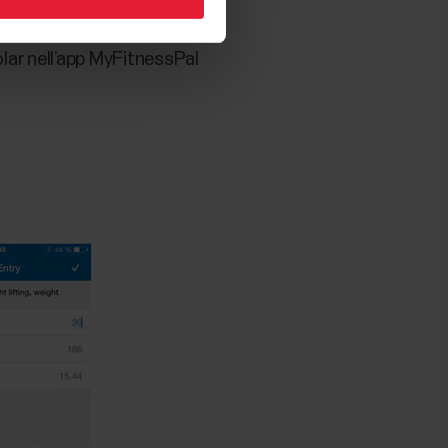
olar nell’app MyFitnessPal