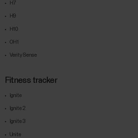
H7
H9
H10
OH1
Verity Sense
Fitness tracker
Ignite
Ignite 2
Ignite 3
Unite