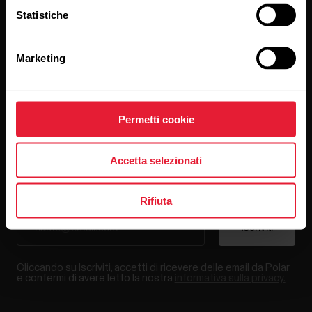
Statistiche
Marketing
Resta aggiornato.
Iscriviti alla nostra newsletter per ricevere
Permetti cookie
i nostri aggiornamenti direttamente via email.
Accetta selezionati
Rifiuta
Cliccando su Iscriviti, accetti di ricevere delle email da Polar
e confermi di avere letto la nostra
informativa sulla privacy.