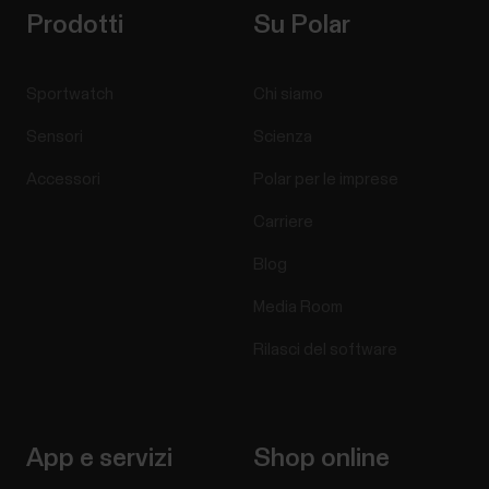
Prodotti
Su Polar
Sportwatch
Chi siamo
Sensori
Scienza
Accessori
Polar per le imprese
Carriere
Blog
Media Room
Rilasci del software
App e servizi
Shop online