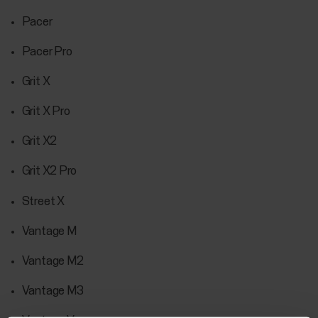
Pacer
Pacer Pro
Grit X
Grit X Pro
Grit X2
Grit X2 Pro
Street X
Vantage M
Vantage M2
Vantage M3