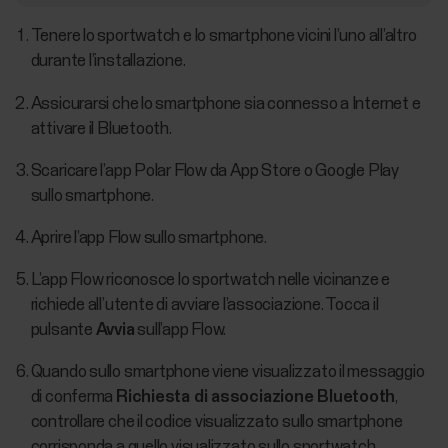
Tenere lo sportwatch e lo smartphone vicini l’uno all’altro
durante l’installazione.
Assicurarsi che lo smartphone sia connesso a Internet e
attivare il Bluetooth.
Scaricare l’app Polar Flow da App Store o Google Play
sullo smartphone.
Aprire l’app Flow sullo smartphone.
L’app Flow riconosce lo sportwatch nelle vicinanze e
richiede all’utente di avviare l’associazione. Tocca il
pulsante
Avvia
sull’app Flow.
Quando sullo smartphone viene visualizzato il messaggio
di conferma
Richiesta di associazione Bluetooth
,
controllare che il codice visualizzato sullo smartphone
corrisponda a quello visualizzato sullo sportwatch.