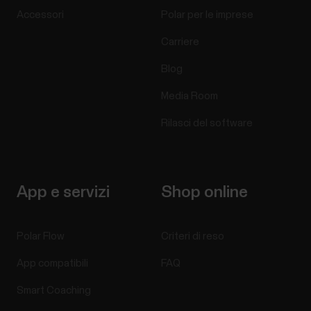
Accessori
Polar per le imprese
Carriere
Blog
Media Room
Rilasci del software
App e servizi
Shop online
Polar Flow
Criteri di reso
App compatibili
FAQ
Smart Coaching