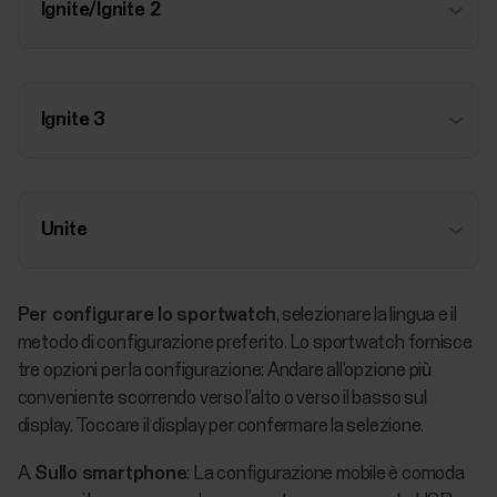
Ignite/Ignite 2
Ignite 3
Unite
Per configurare lo sportwatch
, selezionare la lingua e il
metodo di configurazione preferito. Lo sportwatch fornisce
tre opzioni per la configurazione: Andare all’opzione più
conveniente scorrendo verso l’alto o verso il basso sul
display. Toccare il display per confermare la selezione.
A.
Sullo smartphone
: La configurazione mobile è comoda