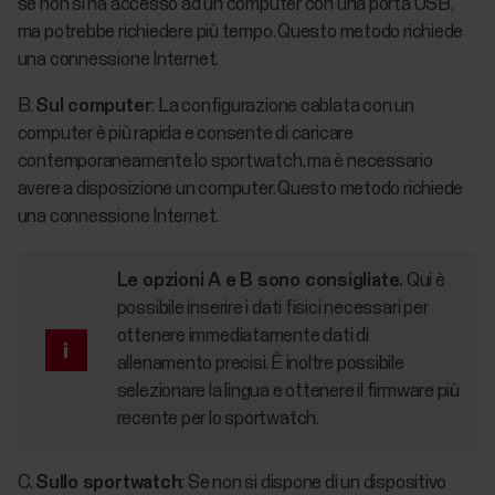
se non si ha accesso ad un computer con una porta USB,
ma potrebbe richiedere più tempo. Questo metodo richiede
una connessione Internet.
B.
Sul computer
: La configurazione cablata con un
computer è più rapida e consente di caricare
contemporaneamente lo sportwatch, ma è necessario
avere a disposizione un computer. Questo metodo richiede
una connessione Internet.
Le opzioni A e B sono consigliate.
Qui è
possibile inserire i dati fisici necessari per
ottenere immediatamente dati di
allenamento precisi. È inoltre possibile
selezionare la lingua e ottenere il firmware più
recente per lo sportwatch.
C.
Sullo sportwatch
: Se non si dispone di un dispositivo