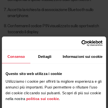
Accetta la richiesta di associazione Bluetooth sullo
smartphone.
Confermare il codice PIN visualizzato sullo sportwatch
toccando il display.
Al termine dell’associazione, viene visualizzato
Associazione effettuata
.
Consenso
Dettagli
Informazioni sui cookie
Accedere con le credenziali del proprio account Polar o
crearne uno nuovo. Guideremo l’utente nelle procedure di
iscrizione e configurazione dell’app.
Questo sito web utilizza i cookie
Utilizziamo i cookie per offrirti la migliore esperienza e gli
Al termine delle impostazioni, toccare
Salva e sincronizza
annunci più importanti. Puoi permettere o rifiutare l’uso
per sincronizzare le impostazioni con lo sportwatch.
dei cookie cliccando sui pulsanti. Scopri di più sui cookie
nella nostra
politica sui cookie
.
Se viene richiesto di aggiornare il firmware,