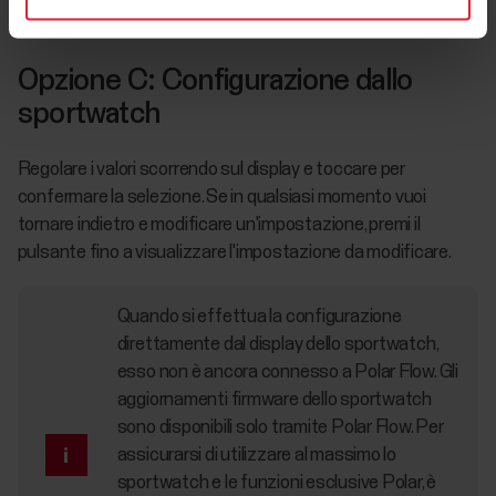
Opzione C: Configurazione dallo
sportwatch
Regolare i valori scorrendo sul display e toccare per
confermare la selezione. Se in qualsiasi momento vuoi
tornare indietro e modificare un'impostazione, premi il
pulsante fino a visualizzare l'impostazione da modificare.
Quando si effettua la configurazione
direttamente dal display dello sportwatch,
esso non è ancora connesso a Polar Flow. Gli
aggiornamenti firmware dello sportwatch
sono disponibili solo tramite Polar Flow. Per
assicurarsi di utilizzare al massimo lo
sportwatch e le funzioni esclusive Polar, è