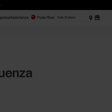

imprese
Assistenza
Polar Flow
quenza