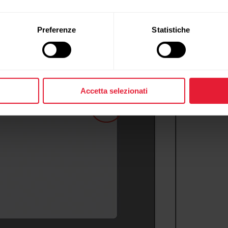
iene visualizzato ID sensore. Toccare la freccia per contin
Preferenze
Statistiche
Accetta selezionati