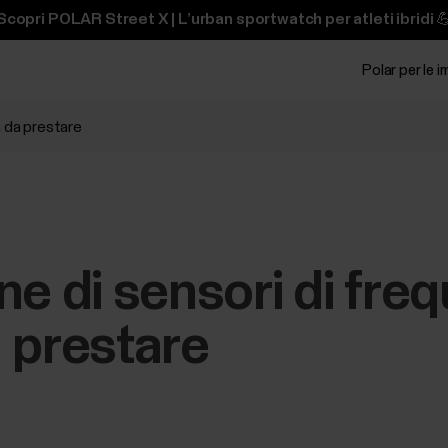
Scopri POLAR Street X | L’urban sportwatch per atleti ibridi 
Polar per le 
a da prestare
ne di sensori di fre
 prestare