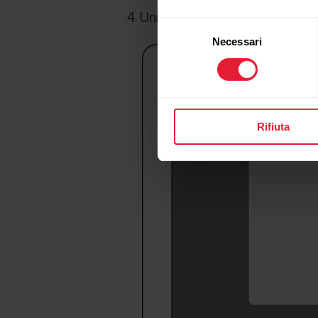
Una volta rilevato il sensore, v
Selezione
Necessari
del
consenso
Rifiuta