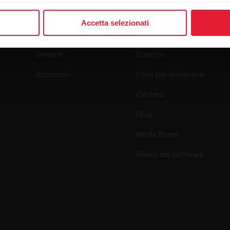
Prodotti
Su Polar
Accetta selezionati
Sportwatch
Chi siamo
Sensori
Scienza
Accessori
Polar per le imprese
Carriere
Blog
Media Room
Rilasci del software