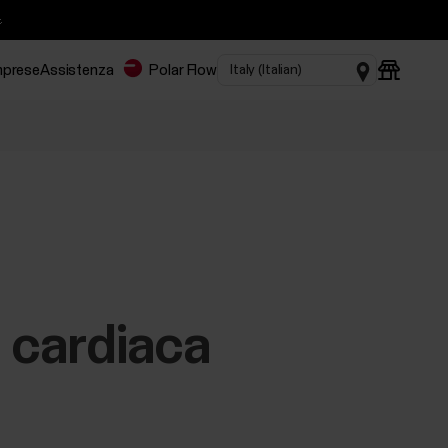

imprese
Assistenza
Polar Flow
a cardiaca