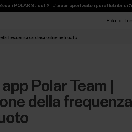
Scopri POLAR Street X | L’urban sportwatch per atleti ibridi 
Polar per le 
ella frequenza cardiaca online nel nuoto
 app Polar Team |
ione della frequenz
nuoto