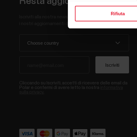
Resta aggiornato.
Rifiuta
Iscriviti alla nostra newsletter per ricevere
i nostri aggiornamenti direttamente via email.
Cliccando su Iscriviti, accetti di ricevere delle email da
Polar e confermi di avere letto la nostra
informativa
sulla privacy.