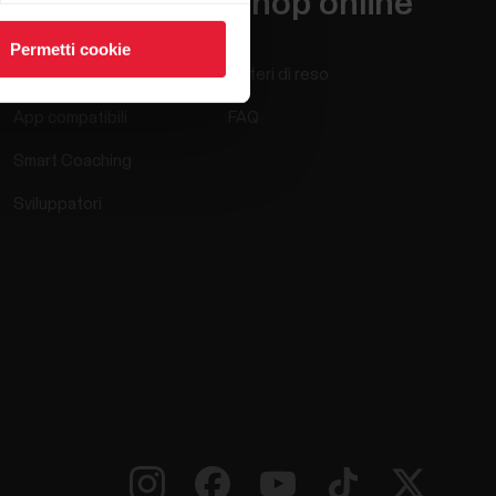
App e servizi
Shop online
Permetti cookie
Polar Flow
Criteri di reso
App compatibili
FAQ
Smart Coaching
Sviluppatori