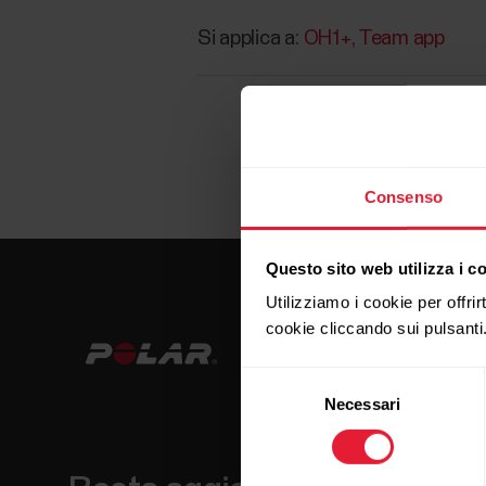
Si applica a:
OH1+
Team app
Consenso
Questo sito web utilizza i c
Utilizziamo i cookie per offrir
cookie cliccando sui pulsanti
Selezione
Necessari
del
consenso