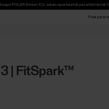
Scopri POLAR Street X | L’urban sportwatch per atleti ibridi 
Polar per le 
 3 | FitSpark™