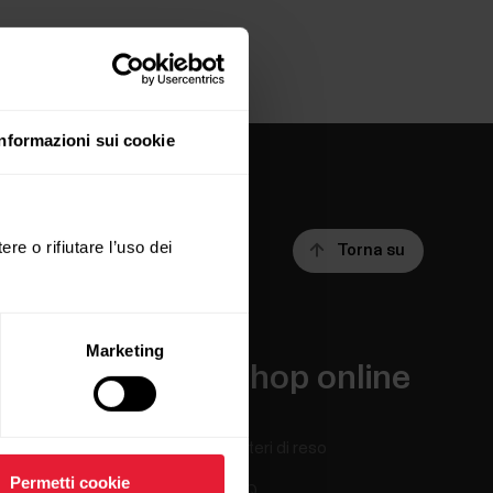
Informazioni sui cookie
ere o rifiutare l’uso dei
Torna su
Marketing
App e servizi
Shop online
Polar Flow
Criteri di reso
Permetti cookie
App compatibili
FAQ