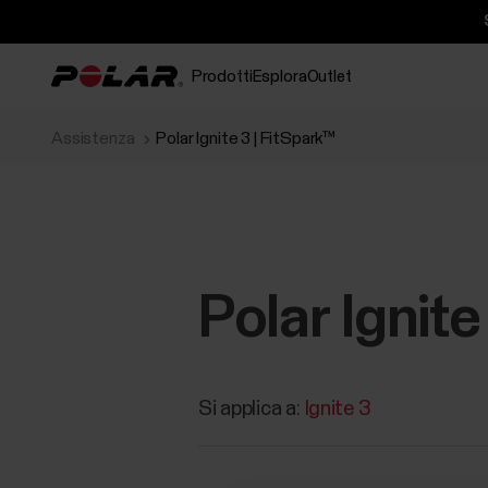
Prodotti
Esplora
Outlet
Assistenza
Polar Ignite 3 | FitSpark™
Polar Ignite
Si applica a:
Ignite 3