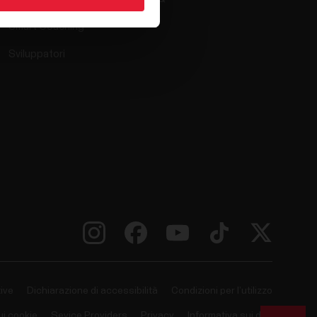
Smart Coaching
Sviluppatori
ive
Dichiarazione di accessibilità
Condizioni per l’utilizzo
ui cookie
Sevice Providers
Privacy
Informativa sui dati