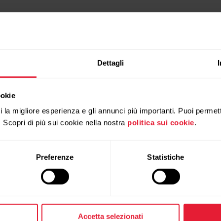
Dettagli
ookie
ti la migliore esperienza e gli annunci più importanti. Puoi permett
. Scopri di più sui cookie nella nostra
politica sui cookie
.
Preferenze
Statistiche
Prodotti
Su Polar
Sportwatch
Chi siamo
Accetta selezionati
Sensori
Scienza