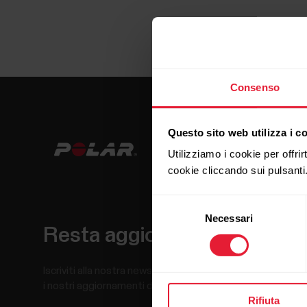
Consenso
Questo sito web utilizza i c
Utilizziamo i cookie per offrir
cookie cliccando sui pulsanti
Selezione
Necessari
del
Resta aggiornato.
consenso
Iscriviti alla nostra newsletter per ricevere
i nostri aggiornamenti direttamente via email.
Rifiuta