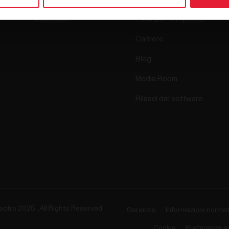
Accessori
Polar per le imprese
Carriere
Blog
Media Room
Rilasci del software
ectro 2025 . All Rights Reserved.
Garanzia
Informazioni normat
Cookie
Preferenze s