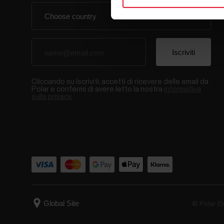
Cliccando su Iscriviti, accetti di ricevere delle email da
Polar e confermi di avere letto la nostra
informativa
sulla privacy.
© Polar El