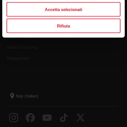
App e servizi
Shop online
Accetta selezionati
Polar Flow
Criteri di reso
Rifiuta
App compatibili
FAQ
Smart Coaching
Sviluppatori