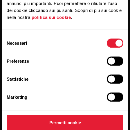
e confermi di avere letto la nostra
informativa sulla privacy.
annunci più importanti. Puoi permettere o rifiutare l’uso
dei cookie cliccando sui pulsanti. Scopri di più sui cookie
nella nostra
politica sui cookie
.
Prodotti
Su Polar
Selezione
Sportwatch
Chi siamo
Necessari
del
consenso
Sensori
Scienza
Preferenze
Accessori
Polar per le imprese
Carriere
Statistiche
Blog
Marketing
Media Room
Rilasci del software
Permetti cookie