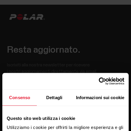
Resta aggiornato.
Iscriviti alla nostra newsletter per ricevere
i nostri aggiornamenti direttamente via email.
Consenso
Dettagli
Informazioni sui cookie
Questo sito web utilizza i cookie
Utilizziamo i cookie per offrirti la migliore esperienza e gli
Cliccando su Iscriviti, accetti di ricevere delle email da Polar