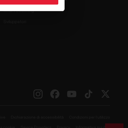
Smart Coaching
Sviluppatori
ive
Dichiarazione di accessibilità
Condizioni per l’utilizzo
ui cookie
Sevice Providers
Privacy
Informativa sui dati