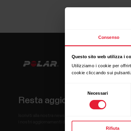
Consenso
Questo sito web utilizza i c
Utilizziamo i cookie per offrir
cookie cliccando sui pulsanti
Selezione
Necessari
del
Resta aggiornato.
consenso
Iscriviti alla nostra newsletter per ricevere
i nostri aggiornamenti direttamente via email.
Rifiuta