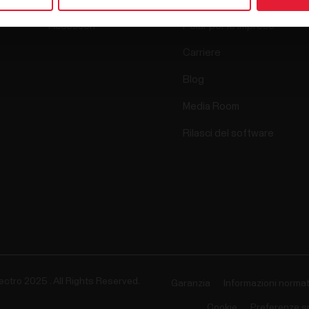
Accessori
Polar per le imprese
Carriere
Blog
Media Room
Rilasci del software
ectro 2025 . All Rights Reserved.
Garanzia
Informazioni normat
Cookie
Preferenze s