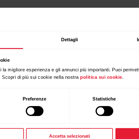
Dettagli
ookie
ti la migliore esperienza e gli annunci più importanti. Puoi permett
. Scopri di più sui cookie nella nostra
politica sui cookie
.
Preferenze
Statistiche
Prodotti
Su Polar
Sportwatch
Chi siamo
Accetta selezionati
Sensori
Scienza