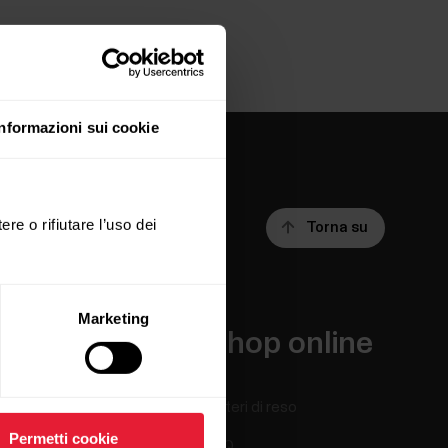
Informazioni sui cookie
ere o rifiutare l’uso dei
Torna su
Marketing
App e servizi
Shop online
Polar Flow
Criteri di reso
Permetti cookie
App compatibili
FAQ