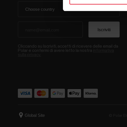
Cliccando su Iscriviti, accetti di ricevere delle email da
Polar e confermi di avere letto la nostra
informativa
sulla privacy.
© Polar El