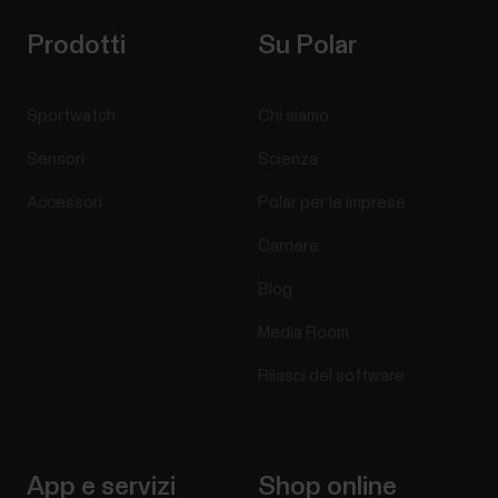
Prodotti
Su Polar
Sportwatch
Chi siamo
Sensori
Scienza
Accessori
Polar per le imprese
Carriere
Blog
Media Room
Rilasci del software
App e servizi
Shop online