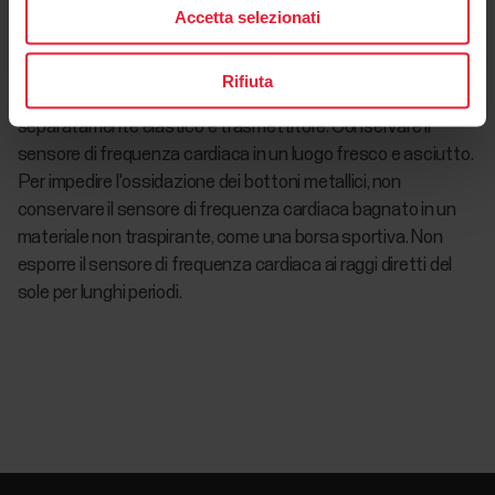
Accetta selezionati
Non asciugare l’elastico o il trasmettitore in un asciugatrice!
Conservazione:
Per ottimizzare la durata della batteria del
Rifiuta
sensore di frequenza cardiaca, asciugare e conservare
separatamente elastico e trasmettitore. Conservare il
sensore di frequenza cardiaca in un luogo fresco e asciutto.
Per impedire l'ossidazione dei bottoni metallici, non
conservare il sensore di frequenza cardiaca bagnato in un
materiale non traspirante, come una borsa sportiva. Non
esporre il sensore di frequenza cardiaca ai raggi diretti del
sole per lunghi periodi.