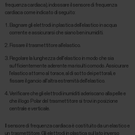
frequenza cardiaca), indossare il sensore di frequenza
cardiaca come indicato di seguito:
Bagnare gli elettrodi in plastica dell’elastico in acqua
corrente e assicurarsi che siano ben inumiditi.
Fissare il trasmettitore all’elastico.
Regolare la lunghezza dell'elastico in modo che sia
sufficientemente aderente ma risulti comodo. Assicurare
l'elastico attorno al torace, al di sotto dei pettorali, e
fissare il gancio all'altra estremità dell'elastico.
Verificare che gli elettrodi inumiditi aderiscano alla pelle e
che il logo Polar del trasmettitore si trovi in posizione
centrale e verticale.
Il sensore di frequenza cardiaca è costituito da un elastico e
un trasmettitore. Gli elettrodi in plastica sul lato inverso