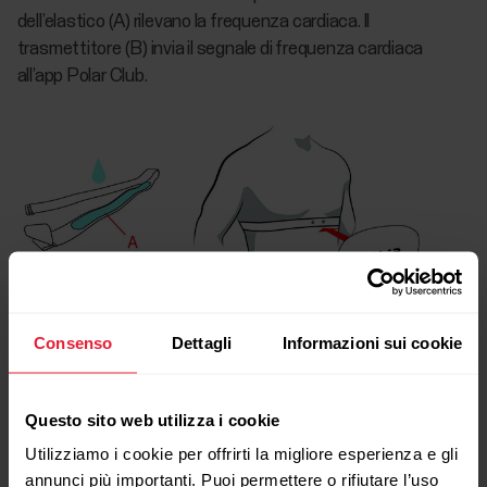
dell’elastico (A) rilevano la frequenza cardiaca. Il
trasmettitore (B) invia il segnale di frequenza cardiaca
all’app Polar Club.
Consenso
Dettagli
Informazioni sui cookie
3. Cura dei sensori di frequenza
Questo sito web utilizza i cookie
cardiaca
Utilizziamo i cookie per offrirti la migliore esperienza e gli
annunci più importanti. Puoi permettere o rifiutare l’uso
Il sensore di frequenza cardiaca è uno strumento ad alta