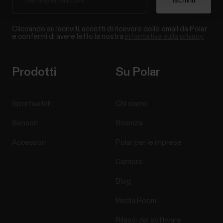
Cliccando su Iscriviti, accetti di ricevere delle email da Polar
e confermi di avere letto la nostra
informativa sulla privacy.
Prodotti
Su Polar
Sportwatch
Chi siamo
Sensori
Scienza
Accessori
Polar per le imprese
Carriere
Blog
Media Room
Rilasci del software