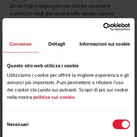
più dettagli si aggiungono, più precise saranno le
statistiche degli allenamenti nella visualizzazione
Progressi.
Fare clic su
Salva
.
Consenso
Dettagli
Informazioni sui cookie
Le sessioni di allenamento aggiunte
Questo sito web utilizza i cookie
manualmente non influiscono sul tempo
Utilizziamo i cookie per offrirti la migliore esperienza e gli
attivo, sull’obiettivo di attività quotidiana, su
annunci più importanti. Puoi permettere o rifiutare l’uso
Carico di lavoro e su Stato di recupero. Le
dei cookie cliccando sui pulsanti. Scopri di più sui cookie
sessioni di allenamento aggiunte
nella nostra
politica sui cookie
.
manualmente non sono sincronizzate con il
dispositivo di allenamento.
Selezione
Necessari
del
consenso