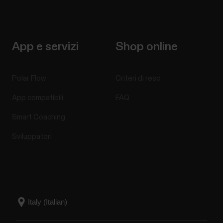
App e servizi
Shop online
Polar Flow
Criteri di reso
App compatibili
FAQ
Smart Coaching
Sviluppatori