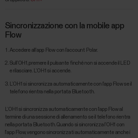
Sincronizzazione con la mobile app
Flow
Accedere all’app Flow con l’account Polar.
Sull’OH1, premere il pulsante finché non si accende il LED
e rilasciare. L’OH1 si accende.
L’OH1 si sincronizza automaticamente con l’app Flow se il
telefono rientra nella portata Bluetooth.
L’OH1 si sincronizza automaticamente con l’app Flow al
termine di una sessione di allenamento se il telefono rientra
nella portata Bluetooth. Quando si sincronizza l’OH1 con
l'app Flow, vengono sincronizzati automaticamente anche i