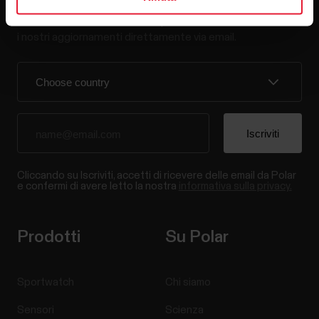
Iscriviti alla nostra newsletter per ricevere
i nostri aggiornamenti direttamente via email.
Cliccando su Iscriviti, accetti di ricevere delle email da Polar
e confermi di avere letto la nostra
informativa sulla privacy.
Prodotti
Su Polar
Sportwatch
Chi siamo
Sensori
Scienza