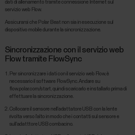
dati di allenamento tramite connessione Internet sul
servizio web Flow.
Assicurarsi che Polar Beat non sia in esecuzione sul
dispositivo mobile durante la sincronizzazione.
Sincronizzazione con il servizio web
Flow tramite FlowSync
Per sincronizzare i dati con il servizio web Flow, è
necessario il software FlowSync. Andare su
flow.polar.com/start, quindi scaricarlo e installarlo prima di
effettuare la sincronizzazione.
Collocare il sensore nell’adattatore USB con la lente
rivolta verso l’alto in modo che i contatti sul sensore e
sull’adatttore USB combacino.