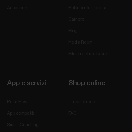
Accessori
Polar per le imprese
Carriere
Blog
Media Room
Rilasci del software
App e servizi
Shop online
Polar Flow
Criteri di reso
App compatibili
FAQ
Smart Coaching