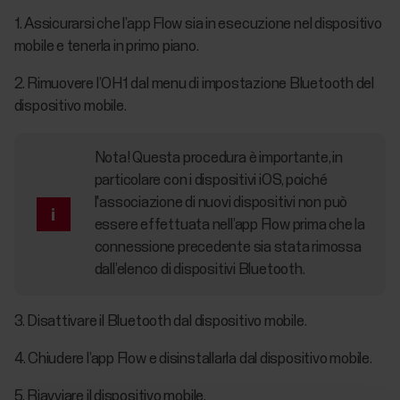
1. Assicurarsi che l’app Flow sia in esecuzione nel dispositivo
mobile e tenerla in primo piano.
2. Rimuovere l’OH1 dal menu di impostazione Bluetooth del
dispositivo mobile.
Nota! Questa procedura è importante, in
particolare con i dispositivi iOS, poiché
l'associazione di nuovi dispositivi non può
essere effettuata nell’app Flow prima che la
connessione precedente sia stata rimossa
dall’elenco di dispositivi Bluetooth.
3. Disattivare il Bluetooth dal dispositivo mobile.
4. Chiudere l’app Flow e disinstallarla dal dispositivo mobile.
5. Riavviare il dispositivo mobile.