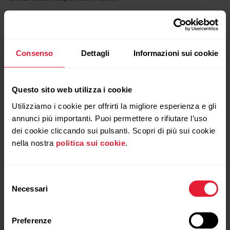
6. Riattivare il Bluetooth sul dispositivo mobile.
7. Reinstallare l’app Flow dall’App Store o da Google Play e
Consenso
Dettagli
Informazioni sui cookie
accedere con l’account Flow.
8. Associare l’OH1 all’app Flow premendo il pulsante dell’OH1
finché non si accende il LED e rilasciare. L’OH1 si accende.
Questo sito web utilizza i cookie
L’app Flow richiede automaticamente di associare l’OH1 se
Utilizziamo i cookie per offrirti la migliore esperienza e gli
rientra nel raggio del Bluetooth.
annunci più importanti. Puoi permettere o rifiutare l’uso
dei cookie cliccando sui pulsanti. Scopri di più sui cookie
9. Se possibile, provare ad effettuare la sincronizzazione
nella nostra
politica sui cookie
.
con il computer tramite FlowSync
Selezione
Necessari
del
consenso
Preferenze