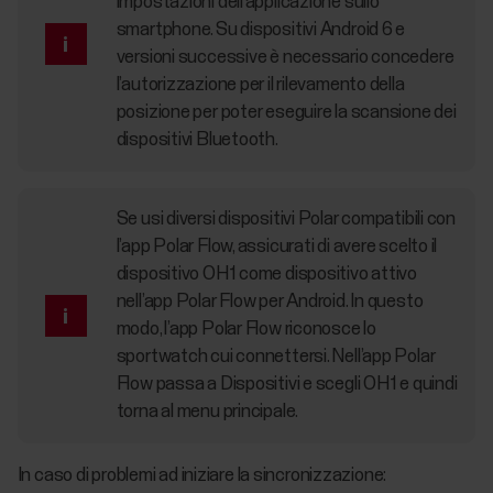
impostazioni dell’applicazione sullo
smartphone. Su dispositivi Android 6 e
versioni successive è necessario concedere
l’autorizzazione per il rilevamento della
posizione per poter eseguire la scansione dei
dispositivi Bluetooth.
Se usi diversi dispositivi Polar compatibili con
l’app Polar Flow, assicurati di avere scelto il
dispositivo OH1 come dispositivo attivo
nell’app Polar Flow per Android. In questo
modo, l’app Polar Flow riconosce lo
sportwatch cui connettersi. Nell’app Polar
Flow passa a Dispositivi e scegli OH1 e quindi
torna al menu principale.
In caso di problemi ad iniziare la sincronizzazione: