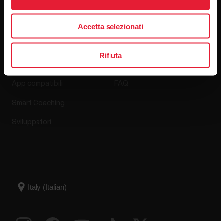
Accetta selezionati
App e servizi
Shop online
Rifiuta
Polar Flow
Criteri di reso
App compatibili
FAQ
Smart Coaching
Sviluppatori