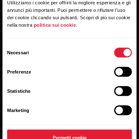
Utilizziamo i cookie per offrirti la migliore esperienza e gli
annunci più importanti. Puoi permettere o rifiutare l’uso
Cliccando su Iscriviti, accetti di ricevere delle email da Polar
e confermi di avere letto la nostra
informativa sulla privacy.
dei cookie cliccando sui pulsanti. Scopri di più sui cookie
nella nostra
politica sui cookie
.
Prodotti
Su Polar
Selezione
Necessari
del
Sportwatch
Chi siamo
consenso
Sensori
Scienza
Preferenze
Accessori
Polar per le imprese
Statistiche
Carriere
Blog
Marketing
Media Room
Rilasci del software
Permetti cookie