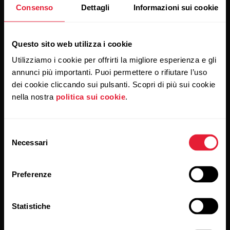
Consenso
Dettagli
Informazioni sui cookie
Iscriviti alla nostra newsletter per ricevere
i nostri aggiornamenti direttamente via email.
Questo sito web utilizza i cookie
Utilizziamo i cookie per offrirti la migliore esperienza e gli
annunci più importanti. Puoi permettere o rifiutare l’uso
dei cookie cliccando sui pulsanti. Scopri di più sui cookie
nella nostra
politica sui cookie
.
Cliccando su Iscriviti, accetti di ricevere delle email da Polar
Selezione
e confermi di avere letto la nostra
informativa sulla privacy.
Necessari
del
consenso
Prodotti
Su Polar
Preferenze
Sportwatch
Chi siamo
Statistiche
Sensori
Scienza