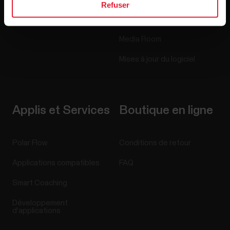
Refuser
Blog
Media Room
Mises à jour du logiciel
Applis et Services
Boutique en ligne
Polar Flow
Conditions de retour
Applications compatibles
FAQ
Smart Coaching
Développement
d'applications