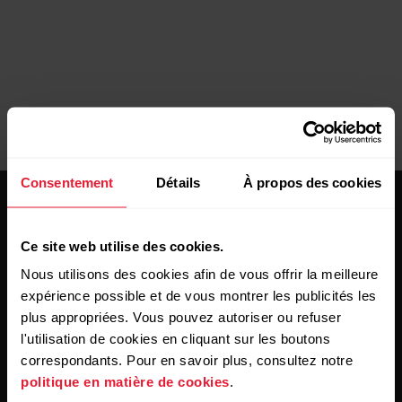
Consentement
Détails
À propos des cookies
Ce site web utilise des cookies.
Nous utilisons des cookies afin de vous offrir la meilleure
expérience possible et de vous montrer les publicités les
Restez au courant !
plus appropriées. Vous pouvez autoriser ou refuser
l'utilisation de cookies en cliquant sur les boutons
Inscrivez-vous à notre newsletter bimensuelle pour
correspondants. Pour en savoir plus, consultez notre
recevoir nos actualités directement dans votre boîte mail.
politique en matière de cookies
.