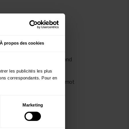
Le logiciel Polar FlowSync
À propos des cookies
sation aux valeurs d'usine prend
rer les publicités les plus
utons correspondants. Pour en
isez vos nom d'utilisateur et mot
Marketing