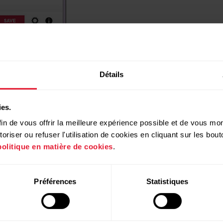
B de votre ordinateur et accédez au logiciel FlowSync. 
Détails
ntraînement vers le service Web Polar Flow.
s (1) et sélectionnez RÉINITIALISATION (2). La réinitiali
ies.
 puis rebranchez le V650.
in de vous offrir la meilleure expérience possible et de vous mont
riser ou refuser l'utilisation de cookies en cliquant sur les bo
rvice Web Flow apparaît, sélectionnez Connexion, et util
politique en matière de cookies
.
ous connecter.
quez sur Terminer.
Préférences
Statistiques