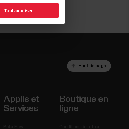
Tout autoriser
Haut de page
Applis et
Boutique en
Services
ligne
Polar Flow
Conditions de retour