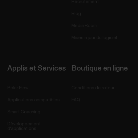
Recrutement
Blog
Media Room
Mises à jour du logiciel
Applis et Services
Boutique en ligne
Polar Flow
Conditions de retour
Applications compatibles
FAQ
Smart Coaching
Développement
d'applications