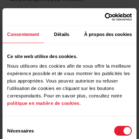
Le professeur lance le cours dans l’application Polar
GoFit.
Le professeur arrête le cours dans l’application Polar
Consentement
Détails
À propos des cookies
GoFit.
Les élèves arrêtent la séance d’entraînement sur leurs
Ce site web utilise des cookies.
montres.
Nous utilisons des cookies afin de vous offrir la meilleure
expérience possible et de vous montrer les publicités les
Les montres sont synchronisées avec l’application Polar
plus appropriées. Vous pouvez autoriser ou refuser
GoFit.
l'utilisation de cookies en cliquant sur les boutons
correspondants. Pour en savoir plus, consultez notre
La première fois que vous synchronisez votre montre
politique en matière de cookies
.
avec l’application Polar GoFit, une demande d’association
Bluetooth s’affiche sur votre iPad/Chromebook.
Sélection
Nécessaires
du