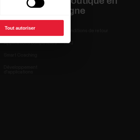
Applis et
Boutique en
Services
ligne
Tout autoriser
Polar Flow
Conditions de retour
Applications compatibles
FAQ
Smart Coaching
Développement
d'applications