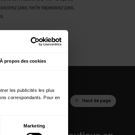
essorez pas, ne le repassez pas,
s.
À propos des cookies
rer les publicités les plus
utons correspondants. Pour en
Haut de page
Marketing