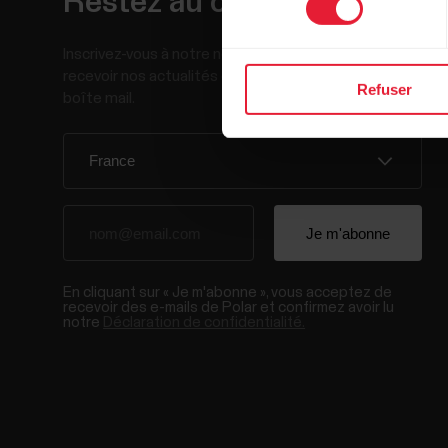
Restez au courant !
Inscrivez-vous à notre newsletter bimensuelle pour
recevoir nos actualités directement dans votre
Refuser
boîte mail.
En cliquant sur « Je m'abonne », vous acceptez de
recevoir des e-mails de Polar et confirmez avoir lu
notre
Déclaration de confidentialité.