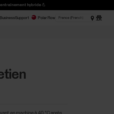
’entraînement hybride 💪
 Business
Support
Polar Flow
etien
lavant en machine à 40 °C après