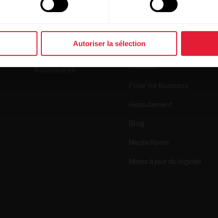
Produits
À propos de
Polar
Montres
Autoriser la sélection
À propos de nous
Capteurs
Science
Accessoires
Polar for Business
Recrutement
Blog
Media Room
Mises à jour du logiciel