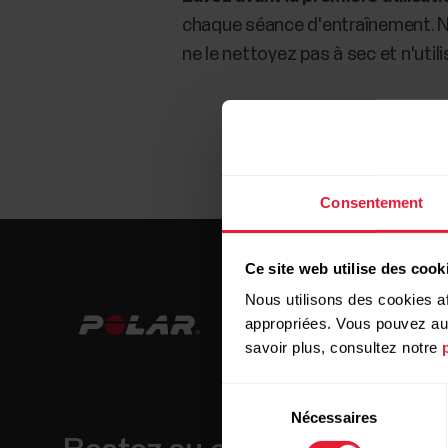
chaque séance d'entraînement. Ne 
ne le nettoyez pas à sec et n'util
Consentement
Ce site web utilise des cook
Nous utilisons des cookies af
appropriées. Vous pouvez auto
savoir plus, consultez notre
Sélection
Nécessaires
du
consentement