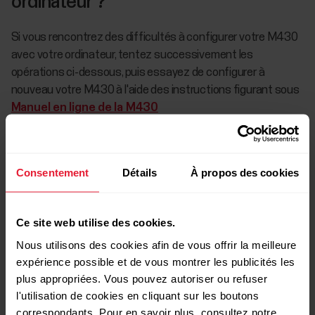
ordinateur ?
Si vous rencontrez des difficultés à configurer votre M430
avec votre ordinateur, tentez successivement les
opérations ci-dessous, puis essayez de configurer à
nouveau votre M430 à l'aide des instructions figurant sous
Manuel en ligne de la M430
Vérifier que la surface de chargement de la M430
est sèche et propre
Consentement
Détails
À propos des cookies
Ce site web utilise des cookies.
Placer la M430 en vue horaire
Nous utilisons des cookies afin de vous offrir la meilleure
expérience possible et de vous montrer les publicités les
plus appropriées. Vous pouvez autoriser ou refuser
l'utilisation de cookies en cliquant sur les boutons
Vérifier que le câble USB fonctionne
correspondants. Pour en savoir plus, consultez notre