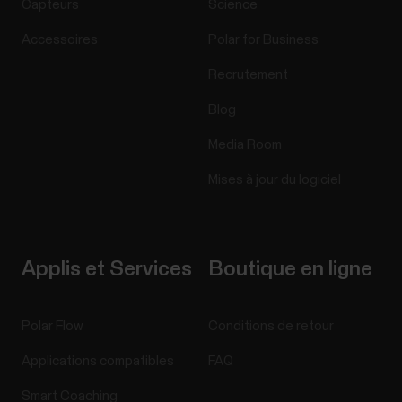
Capteurs
Science
Accessoires
Polar for Business
Recrutement
Blog
Media Room
Mises à jour du logiciel
Applis et Services
Boutique en ligne
Polar Flow
Conditions de retour
Applications compatibles
FAQ
Smart Coaching