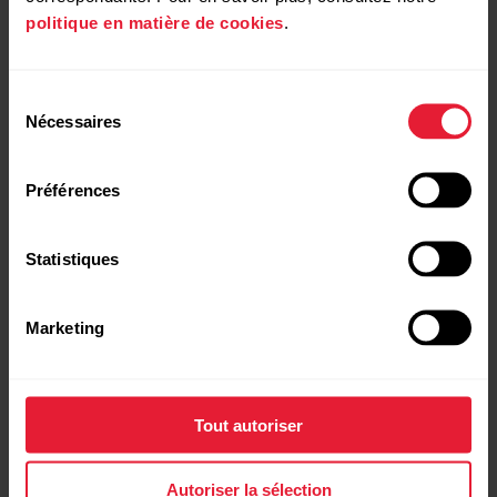
politique en matière de cookies
.
Redémarrer votre M430
Sélection
Nécessaires
du
consentement
Préférences
Redémarrer FlowSync
Statistiques
Redémarrer votre ordinateur
Marketing
Activer Javascript et les cookies dans votre
Tout autoriser
navigateur
Autoriser la sélection