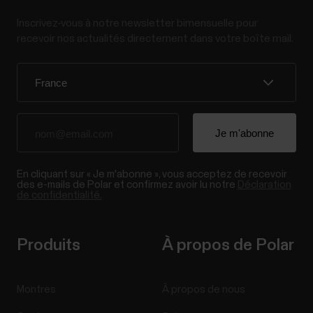
Inscrivez-vous à notre newsletter bimensuelle pour
recevoir nos actualités directement dans votre boîte mail.
En cliquant sur « Je m'abonne », vous acceptez de recevoir
des e-mails de Polar et confirmez avoir lu notre
Déclaration
de confidentialité.
Produits
À propos de Polar
Montres
À propos de nous