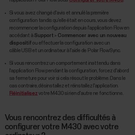
l'application Polar Flow sous
Configurer votre M430
.
Si vous avez changé d'avis et annulé la première
configuration tandis qu'elle était en cours, vous devez
recommencer la configuration depuis l'application Flow en
accédant à
Support
>
Commencer avec un nouveau
dispositif
ou effectuer la configuration avec un
câble USB et un ordinateur à l'aide de Polar FlowSync.
Si vous rencontrez un comportement inattendu dans
l'application Flow pendant la configuration, forcez d'abord
sa fermeture pour voir si cela résout le problème. Dans le
cas contraire, désinstallez et réinstallez l'application.
Réinitialisez
votre M430 si rien d'autre ne fonctionne.
Vous rencontrez des difficultés à
configurer votre M430 avec votre