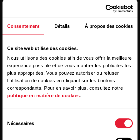
Consentement
Détails
À propos des cookies
Restez au courant !
Ce site web utilise des cookies.
Inscrivez-vous à notre newsletter bimensuelle pour
recevoir nos actualités directement dans votre boîte mail.
Nous utilisons des cookies afin de vous offrir la meilleure
expérience possible et de vous montrer les publicités les
plus appropriées. Vous pouvez autoriser ou refuser
l'utilisation de cookies en cliquant sur les boutons
correspondants. Pour en savoir plus, consultez notre
politique en matière de cookies
.
En cliquant sur « Je m'abonne », vous acceptez de recevoir
Sélection
des e-mails de Polar et confirmez avoir lu notre
Déclaration
Nécessaires
du
de confidentialité.
consentement