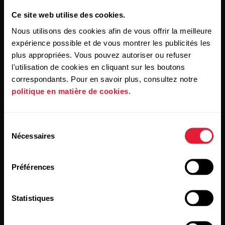
Ce site web utilise des cookies.
Nous utilisons des cookies afin de vous offrir la meilleure
expérience possible et de vous montrer les publicités les
plus appropriées. Vous pouvez autoriser ou refuser
En cliquant sur « Je m'abonne », vous acceptez de recevoir
l'utilisation de cookies en cliquant sur les boutons
des e-mails de Polar et confirmez avoir lu notre
Déclaration
de confidentialité.
correspondants. Pour en savoir plus, consultez notre
politique en matière de cookies
.
Produits
À propos de Polar
Sélection
Nécessaires
du
Montres
À propos de nous
consentement
Capteurs
Science
Préférences
Accessoires
Polar for Business
Statistiques
Recrutement
Blog