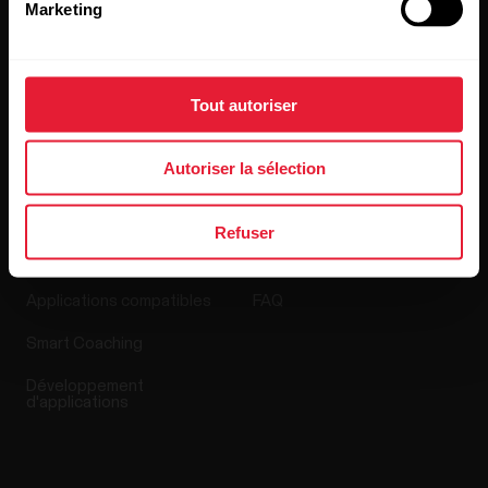
Marketing
Media Room
Mises à jour du logiciel
Tout autoriser
Autoriser la sélection
Applis et Services
Boutique en ligne
Refuser
Polar Flow
Conditions de retour
Applications compatibles
FAQ
Smart Coaching
Développement
d'applications