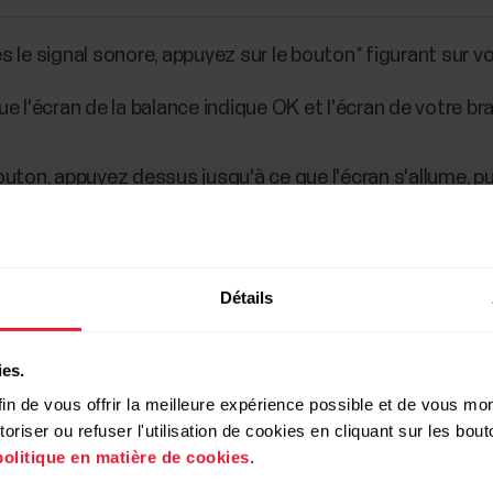
s le signal sonore, appuyez sur le bouton* figurant sur vo
ue l'écran de la balance indique OK et l'écran de votre br
uton, appuyez dessus jusqu'à ce que l'écran s'allume, pui
00 par exemple), appuyez pendant 2 secondes sur le b
Détails
ies.
in de vous offrir la meilleure expérience possible et de vous mont
riser ou refuser l'utilisation de cookies en cliquant sur les bo
politique en matière de cookies
.