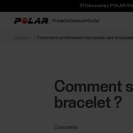
🆕 Découvrez POLAR Stre
Produits
Découvrir
Outlet
Support
Comment synchroniser mon poids vers le bracel
Comment sy
bracelet ?
Concerne: