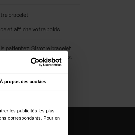
tre bracelet.
acelet affiche votre poids.
s patientez. Si votre bracelet
outon RETOUR, puis patientez.
À propos des cookies
rer les publicités les plus
utons correspondants. Pour en