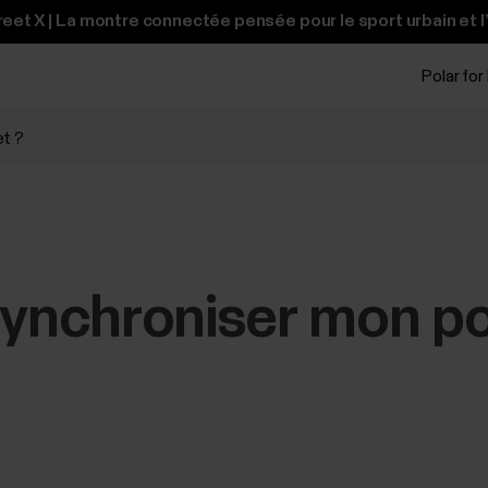
et X | La montre connectée pensée pour le sport urbain et l
Polar for
et ?
nchroniser mon poi