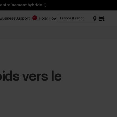
’entraînement hybride 💪
 Business
Support
Polar Flow
ds vers le