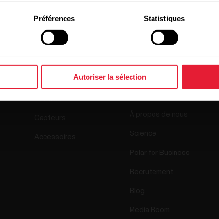
Préférences
Statistiques
Produits
À propos de
Autoriser la sélection
Polar
Montres
À propos de nous
Capteurs
Science
Accessoires
Polar for Business
Recrutement
Blog
Media Room