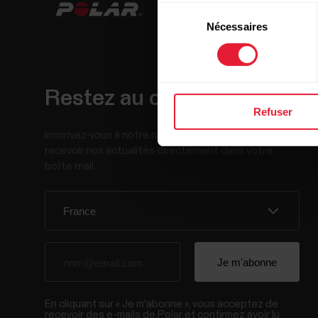
Sélection
Nécessaires
du
consentement
Restez au courant !
Refuser
Inscrivez-vous à notre newsletter bimensuelle pour
recevoir nos actualités directement dans votre
boîte mail.
En cliquant sur « Je m'abonne », vous acceptez de
recevoir des e-mails de Polar et confirmez avoir lu