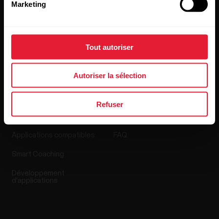
Marketing
Media Room
Mises à jour du logiciel
Tout autoriser
Autoriser la sélection
Applis et Services
Boutique en ligne
Refuser
Polar Flow
Conditions de retour
Applications compatibles
FAQ
Smart Coaching
Développement
d'applications