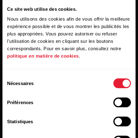
Ce site web utilise des cookies.
Nous utilisons des cookies afin de vous offrir la meilleure
expérience possible et de vous montrer les publicités les
plus appropriées. Vous pouvez autoriser ou refuser
En cliquant sur « Je m'abonne », vous acceptez de recevoir
l'utilisation de cookies en cliquant sur les boutons
des e-mails de Polar et confirmez avoir lu notre
Déclaration
de confidentialité.
correspondants. Pour en savoir plus, consultez notre
politique en matière de cookies
.
Produits
À propos de Polar
Sélection
Nécessaires
du
Montres
À propos de nous
consentement
Capteurs
Science
Préférences
Accessoires
Polar for Business
Statistiques
Recrutement
Blog