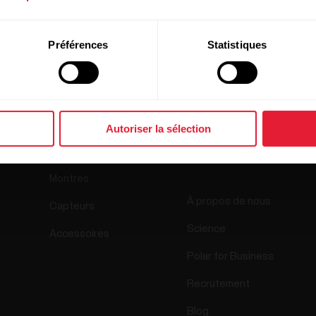
Préférences
Statistiques
Produits
À propos de
Autoriser la sélection
Polar
Montres
À propos de nous
Capteurs
Science
Accessoires
Polar for Business
Recrutement
Blog