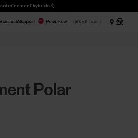
’entraînement hybride 💪
 Business
Support
Polar Flow
ment Polar