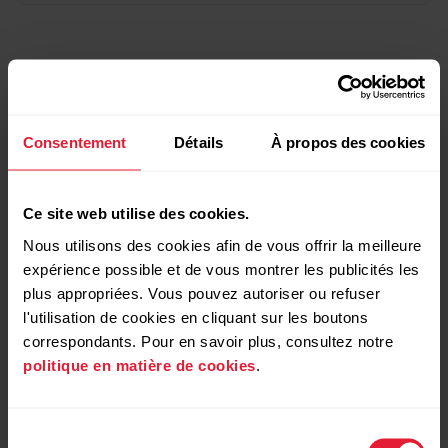
Autre mesure
Consentement
Détails
À propos des cookies
Pour commencer avec le programme de course à
pied Polar
Ce site web utilise des cookies.
Programme de course à pied Polar - FAQ
Nous utilisons des cookies afin de vous offrir la meilleure
expérience possible et de vous montrer les publicités les
https://www.polar.com/fr/smart-coaching
plus appropriées. Vous pouvez autoriser ou refuser
l'utilisation de cookies en cliquant sur les boutons
https://www.polar.com/fr/running-academy
correspondants. Pour en savoir plus, consultez notre
politique en matière de cookies
.
Sélection