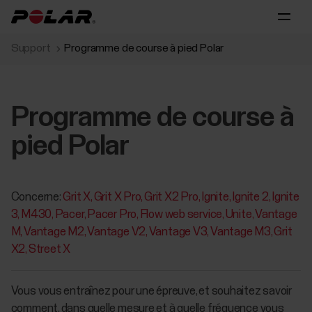
Support
Programme de course à pied Polar
Programme de course à
pied Polar
Concerne:
Grit X
Grit X Pro
Grit X2 Pro
Ignite
Ignite 2
Ignite
3
M430
Pacer
Pacer Pro
Flow web service
Unite
Vantage
M
Vantage M2
Vantage V2
Vantage V3
Vantage M3
Grit
X2
Street X
Vous vous entraînez pour une épreuve, et souhaitez savoir
comment, dans quelle mesure et à quelle fréquence vous