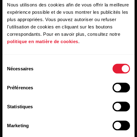
Nous utilisons des cookies afin de vous offrir la meilleure
En cliquant sur « Je m'abonne », vous acceptez de recevoir
expérience possible et de vous montrer les publicités les
des e-mails de Polar et confirmez avoir lu notre
Déclaration
plus appropriées. Vous pouvez autoriser ou refuser
de confidentialité.
l'utilisation de cookies en cliquant sur les boutons
correspondants. Pour en savoir plus, consultez notre
Produits
À propos de Polar
politique en matière de cookies
.
Montres
À propos de nous
Sélection
Nécessaires
du
Capteurs
Science
consentement
Accessoires
Polar for Business
Préférences
Recrutement
Statistiques
Blog
Media Room
Marketing
Mises à jour du logiciel