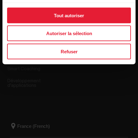
Tout autoriser
Applis et Services
Boutique en ligne
Autoriser la sélection
Polar Flow
Conditions de retour
Refuser
Applications compatibles
FAQ
Smart Coaching
Développement
d'applications