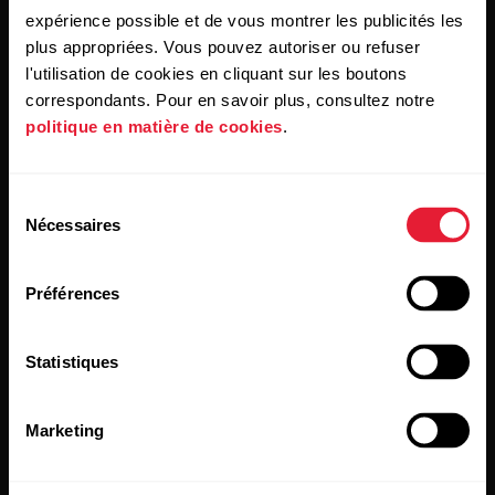
des e-mails de Polar et confirmez avoir lu notre
Déclaration
expérience possible et de vous montrer les publicités les
de confidentialité.
plus appropriées. Vous pouvez autoriser ou refuser
l'utilisation de cookies en cliquant sur les boutons
Produits
À propos de Polar
correspondants. Pour en savoir plus, consultez notre
politique en matière de cookies
.
Montres
À propos de nous
Sélection
Capteurs
Science
Nécessaires
du
consentement
Accessoires
Polar for Business
Préférences
Recrutement
Blog
Statistiques
Media Room
Marketing
Mises à jour du logiciel