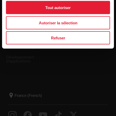
Tout autoriser
Applis et Services
Boutique en ligne
Autoriser la sélection
Polar Flow
Conditions de retour
Applications compatibles
FAQ
Refuser
Smart Coaching
Développement
d'applications