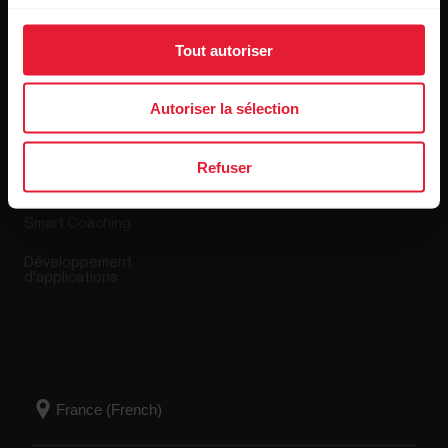
Tout autoriser
Applis et Services
Boutique en ligne
Autoriser la sélection
Polar Flow
Conditions de retour
Refuser
Applications compatibles
FAQ
Smart Coaching
Développement
d'applications