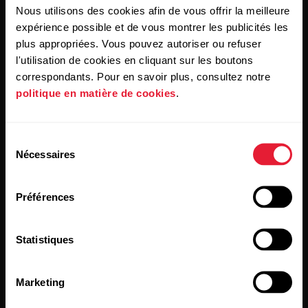
Nous utilisons des cookies afin de vous offrir la meilleure
En cliquant sur « Je m'abonne », vous acceptez de recevoir
expérience possible et de vous montrer les publicités les
des e-mails de Polar et confirmez avoir lu notre
Déclaration
plus appropriées. Vous pouvez autoriser ou refuser
de confidentialité.
l'utilisation de cookies en cliquant sur les boutons
correspondants. Pour en savoir plus, consultez notre
Produits
À propos de Polar
politique en matière de cookies
.
Montres
À propos de nous
Sélection
Nécessaires
du
Capteurs
Science
consentement
Accessoires
Polar for Business
Préférences
Recrutement
Statistiques
Blog
Media Room
Marketing
Mises à jour du logiciel