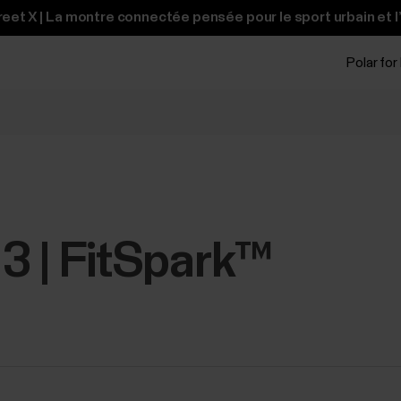
et X | La montre connectée pensée pour le sport urbain et l
Polar for
 3 | FitSpark™