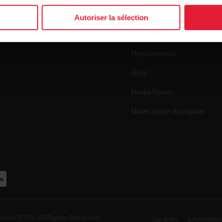
Science
Autoriser la sélection
Accessoires
Polar for Business
Recrutement
Blog
Media Room
Mises à jour du logiciel
ectro 2025 . All Rights Reserved.
Garantie
Informatio