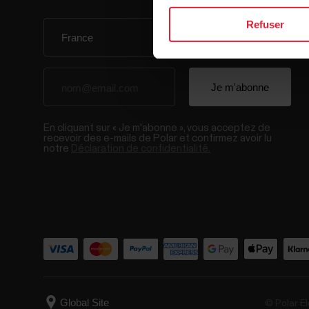
Refuser
En cliquant sur « Je m'abonne », vous acceptez de
recevoir des e-mails de Polar et confirmez avoir lu
notre
Déclaration de confidentialité.
© Polar El