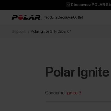
🆕 Découvrez POLAR Stre
Produits
Découvrir
Outlet
Support
Polar Ignite 3 | FitSpark™
Polar Ignite
Concerne:
Ignite 3