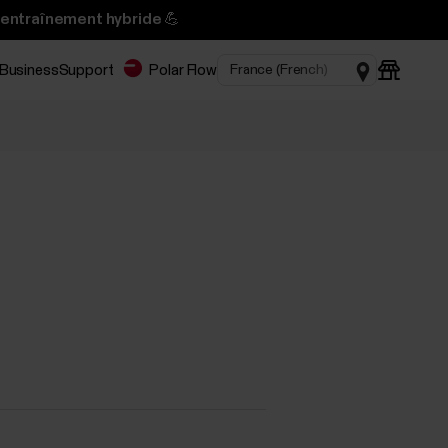
’entraînement hybride 💪
 Business
Support
Polar Flow