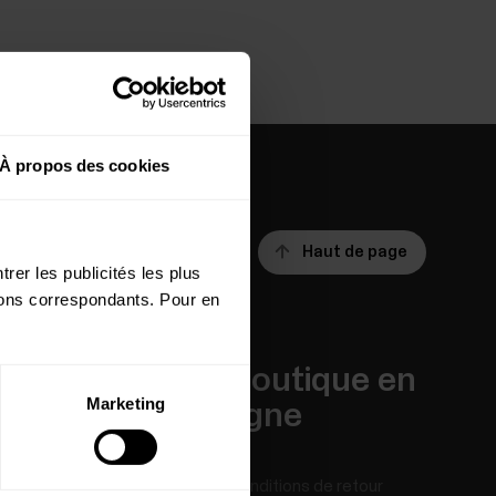
À propos des cookies
Haut de page
rer les publicités les plus
utons correspondants. Pour en
Applis et
Boutique en
Marketing
Services
ligne
Polar Flow
Conditions de retour