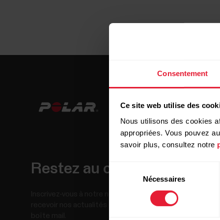
Consentement
Ce site web utilise des cook
Nous utilisons des cookies af
appropriées. Vous pouvez auto
savoir plus, consultez notre
Restez au courant !
Sélection
Nécessaires
du
consentement
Inscrivez-vous à notre newsletter bimensuelle pour
recevoir nos actualités directement dans votre
boîte mail.