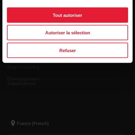
Tout autoriser
Applis et Services
Boutique en ligne
Autoriser la sélection
Polar Flow
Conditions de retour
Refuser
Applications compatibles
FAQ
Smart Coaching
Développement
d'applications