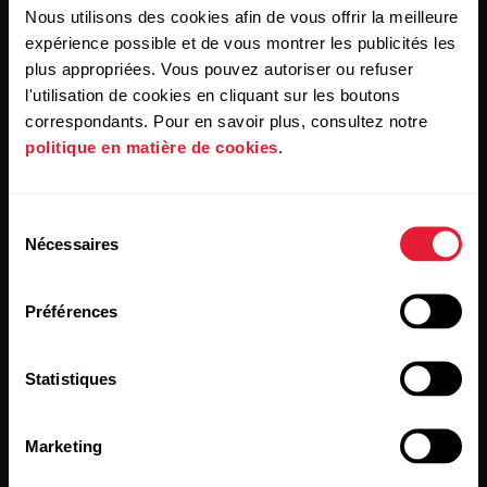
Nous utilisons des cookies afin de vous offrir la meilleure
En cliquant sur « Je m'abonne », vous acceptez de recevoir
expérience possible et de vous montrer les publicités les
des e-mails de Polar et confirmez avoir lu notre
Déclaration
plus appropriées. Vous pouvez autoriser ou refuser
de confidentialité.
l'utilisation de cookies en cliquant sur les boutons
correspondants. Pour en savoir plus, consultez notre
Produits
À propos de Polar
politique en matière de cookies
.
Montres
À propos de nous
Sélection
Nécessaires
du
Capteurs
Science
consentement
Accessoires
Polar for Business
Préférences
Recrutement
Statistiques
Blog
Media Room
Marketing
Mises à jour du logiciel