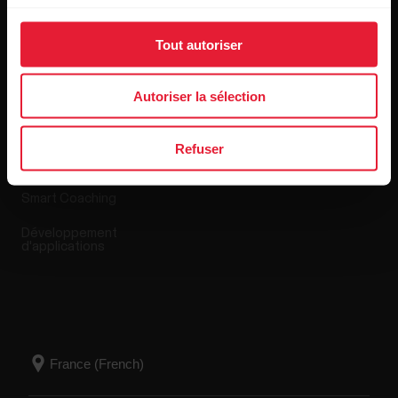
Tout autoriser
Applis et Services
Boutique en ligne
Autoriser la sélection
Polar Flow
Conditions de retour
Refuser
Applications compatibles
FAQ
Smart Coaching
Développement
d'applications