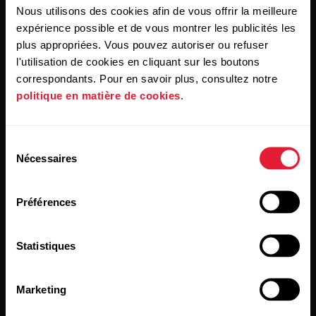
Nous utilisons des cookies afin de vous offrir la meilleure
En cliquant sur « Je m'abonne », vous acceptez de recevoir
expérience possible et de vous montrer les publicités les
des e-mails de Polar et confirmez avoir lu notre
Déclaration
plus appropriées. Vous pouvez autoriser ou refuser
de confidentialité.
l'utilisation de cookies en cliquant sur les boutons
correspondants. Pour en savoir plus, consultez notre
Produits
À propos de Polar
politique en matière de cookies
.
Montres
À propos de nous
Sélection
Nécessaires
du
Capteurs
Science
consentement
Accessoires
Polar for Business
Préférences
Recrutement
Statistiques
Blog
Media Room
Marketing
Mises à jour du logiciel