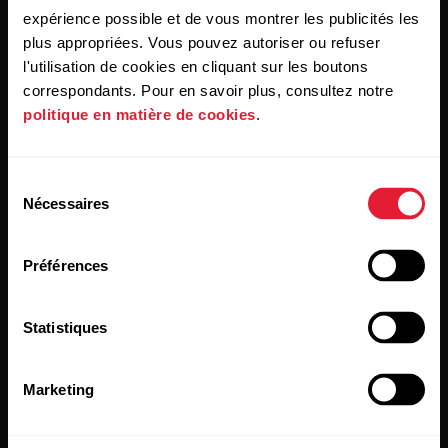
des e-mails de Polar et confirmez avoir lu notre
Déclaration
expérience possible et de vous montrer les publicités les
de confidentialité.
plus appropriées. Vous pouvez autoriser ou refuser
l'utilisation de cookies en cliquant sur les boutons
Produits
À propos de Polar
correspondants. Pour en savoir plus, consultez notre
politique en matière de cookies
.
Montres
À propos de nous
Sélection
Capteurs
Science
Nécessaires
du
consentement
Accessoires
Polar for Business
Préférences
Recrutement
Blog
Statistiques
Media Room
Marketing
Mises à jour du logiciel