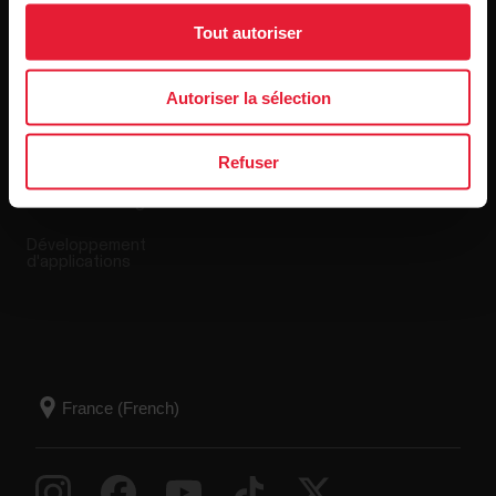
Tout autoriser
Applis et Services
Boutique en ligne
Autoriser la sélection
Polar Flow
Conditions de retour
Applications compatibles
FAQ
Refuser
Smart Coaching
Développement
d'applications