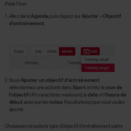
Polar Flow :
Allez dans
Agenda
, puis cliquez sur
Ajouter
>
Objectif
d'entraînement
.
Sous
Ajouter un objectif d'entraînement
,
sélectionnez une activité dans
Sport
, entrez le
nom de
l'objectif
(45 caractères maximum), la
date
et l'
heure de
début
, ainsi que les
notes
(facultatives) que vous voulez
ajouter.
Choisissez ensuite le type d'objectif d'entraînement parmi