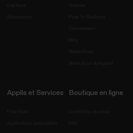
Capteurs
Science
Accessoires
Polar for Business
Recrutement
Blog
Media Room
Mises à jour du logiciel
Applis et Services
Boutique en ligne
Polar Flow
Conditions de retour
Applications compatibles
FAQ