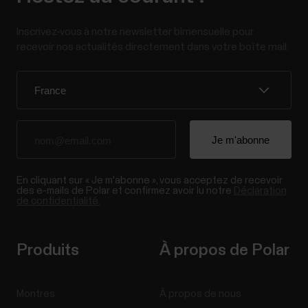
Inscrivez-vous à notre newsletter bimensuelle pour
recevoir nos actualités directement dans votre boîte mail.
En cliquant sur « Je m'abonne », vous acceptez de recevoir
des e-mails de Polar et confirmez avoir lu notre
Déclaration
de confidentialité.
Produits
À propos de Polar
Montres
À propos de nous