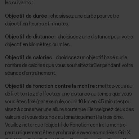
les suivants :
Objectif de durée :
choisissez une durée pour votre
objectif en heures et minutes.
Objectif de distance :
choisissez une distance pour votre
objectif en kilomètres ou miles.
Objectif de calories :
choisissez un objectif basé sur le
nombre de calories que vous souhaitez brûler pendant votre
séance d'entraînement.
Objectif de fonction contre la montre :
mettez-vous au
défi et tentez d'effectuer une distance au temps que vous
vous êtes fixé (par exemple, courir 10 km en 45 minutes) ou
visez à conserver une allure soutenue. Renseignez deux des
valeurs et vous obtenez automatiquement la troisième.
Veuillez noter que l'objectif de Fonction contre la montre
peut uniquement être synchronisé avec les modèles Grit X,