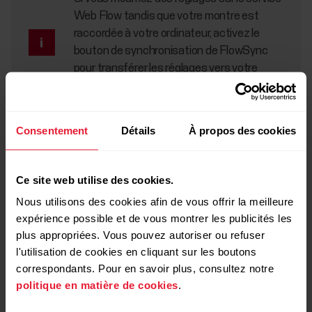
Web Flow tandis que votre montre est
raccordée à votre ordinateur, activez le
bouton de synchronisation de FlowSync
pour transférer les réglages vers votre
montre.
Vous pouvez également synchroniser votre montre
sans fil
Consentement
Détails
À propos des cookies
via Bluetooth Smart avec l'application Polar Flow
.
Ce site web utilise des cookies.
Nous utilisons des cookies afin de vous offrir la meilleure
expérience possible et de vous montrer les publicités les
Autre mesure
plus appropriées. Vous pouvez autoriser ou refuser
l'utilisation de cookies en cliquant sur les boutons
correspondants. Pour en savoir plus, consultez notre
Quels produits sont compatibles avec le logiciel
politique en matière de cookies
.
Polar FlowSync ?