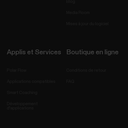
Blog
Media Room
Mises à jour du logiciel
Applis et Services
Boutique en ligne
Polar Flow
Conditions de retour
Applications compatibles
FAQ
Smart Coaching
Développement
d'applications