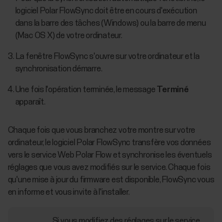
logiciel Polar FlowSync doit être en cours d'exécution
dans la barre des tâches (Windows) ou la barre de menu
(Mac OS X) de votre ordinateur.
La fenêtre FlowSync s'ouvre sur votre ordinateur et la
synchronisation démarre.
Une fois l'opération terminée, le message
Terminé
apparaît.
Chaque fois que vous branchez votre montre sur votre
ordinateur, le logiciel Polar FlowSync transfère vos données
vers le service Web Polar Flow et synchronise les éventuels
réglages que vous avez modifiés sur le service. Chaque fois
qu'une mise à jour du firmware est disponible, FlowSync vous
en informe et vous invite à l'installer.
Si vous modifiez des réglages sur le service