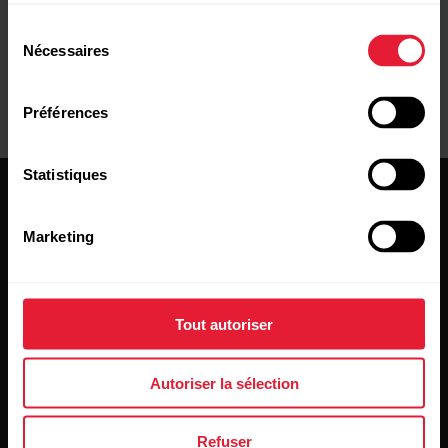
Sélection
Nécessaires
du
consentement
Préférences
Statistiques
Marketing
Restez au courant !
Tout autoriser
Inscrivez-vous à notre newsletter bimensuelle pour
Autoriser la sélection
recevoir nos actualités directement dans votre boîte mail.
Refuser