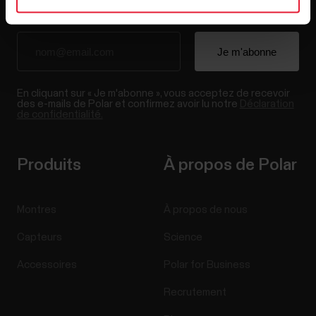
En cliquant sur « Je m'abonne », vous acceptez de recevoir
des e-mails de Polar et confirmez avoir lu notre
Déclaration
de confidentialité.
Produits
À propos de Polar
Montres
À propos de nous
Capteurs
Science
Accessoires
Polar for Business
Recrutement