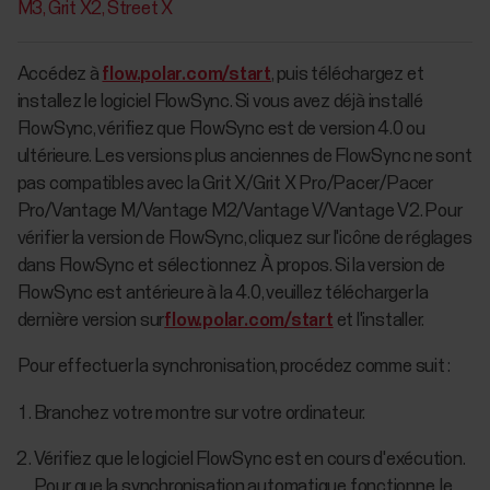
M3
Grit X2
Street X
Accédez à
flow.polar.com/start
, puis téléchargez et
installez le logiciel FlowSync. Si vous avez déjà installé
FlowSync, vérifiez que FlowSync est de version 4.0 ou
ultérieure. Les versions plus anciennes de FlowSync ne sont
pas compatibles avec la Grit X/Grit X Pro/Pacer/Pacer
Pro/Vantage M/Vantage M2/Vantage V/Vantage V2. Pour
vérifier la version de FlowSync, cliquez sur l'icône de réglages
dans FlowSync et sélectionnez À propos. Si la version de
FlowSync est antérieure à la 4.0, veuillez télécharger la
dernière version sur
flow.polar.com/start
et l'installer.
Pour effectuer la synchronisation, procédez comme suit :
Branchez votre montre sur votre ordinateur.
Vérifiez que le logiciel FlowSync est en cours d'exécution.
Pour que la synchronisation automatique fonctionne, le